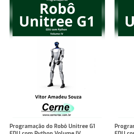
Programação do Robô Unitree G1
Progra
EDU com Python Volume IV
EDU co