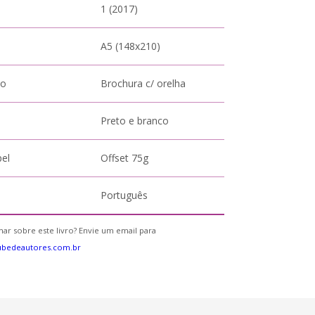
1 (2017)
A5 (148x210)
to
Brochura c/ orelha
Preto e branco
pel
Offset 75g
Português
ar sobre este livro? Envie um email para
ubedeautores.com.br