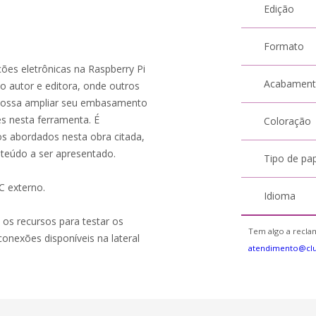
Edição
Formato
ções eletrônicas na Raspberry Pi
Acabamen
autor e editora, onde outros
 possa ampliar seu embasamento
es nesta ferramenta. É
Coloração
os abordados nesta obra citada,
teúdo a ser apresentado.
Tipo de pa
C externo.
Idioma
e os recursos para testar os
Tem algo a reclam
onexões disponíveis na lateral
atendimento@cl