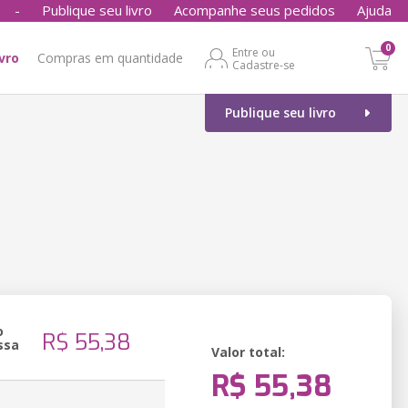
-
Publique seu livro
Acompanhe seus pedidos
Ajuda
0
Entre ou
ivro
Compras em quantidade
Cadastre-se
Publique seu livro
o
R$ 55,38
ssa
Valor total:
R$ 55,38