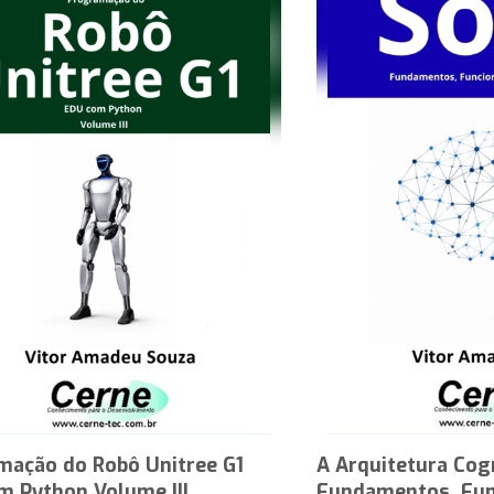
mação do Robô Unitree G1
A Arquitetura Cog
m Python Volume III
Fundamentos, Fun