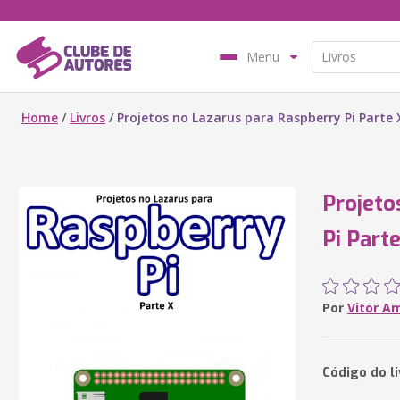
Menu
Home
/
Livros
/
Projetos no Lazarus para Raspberry Pi Parte 
Projeto
Pi Part
Por
Vitor A
Código do l