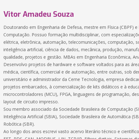
Vitor Amadeu Souza
Doutorando em Engenharia de Defesa, mestre em Física (CBPF) e 
Computação. Possuo formação multidisciplinar, com especializaçõe
elétrica, eletrônica, automação, telecomunicações, computação, 
inteligência artificial, ciência de dados, mecânica, produção, manuf
qualidade, projetos e gestão. MBAs em Engenharia Econômica, Aná
Desenvolvo projetos de hardware e software voltados para as áreas
médica, científica, comercial e de automação, entre outras, sob 
universitário e administrador da Cerne Tecnologia, empresa dedic
projetos embarcados, à comercialização de kits didáticos e à educ
microcontroladores (MCU), FPGA, linguagens de programação, des
layout de circuito impresso.
Sou membro associado da Sociedade Brasileira de Computação (SB
Inteligência Artificial (SBIA), Sociedade Brasileira de Automática (S
Robótica (SBR).
Ao longo dos anos escrevi vasto acervo literário técnico e científ
FFT, PDS, CAN, MODBUS, LIN, TCP/IP, Filtros digitais, Sistemas dig