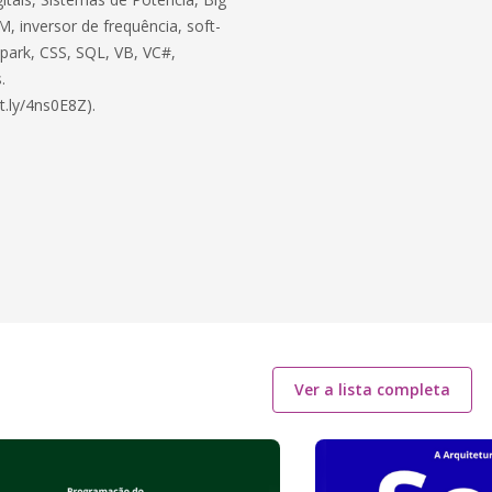
, inversor de frequência, soft-
 Spark, CSS, SQL, VB, VC#,
.
t.ly/4ns0E8Z).
Ver a lista completa