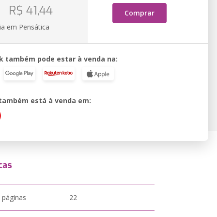
o
R$ 41,44
Comprar
ia em Pensática
k também pode estar à venda na:
o também está à venda em:
cas
 páginas
22