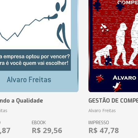
ando a Qualidade
GESTÃO DE COMP
itas
Alvaro Freitas
O
EBOOK
IMPRESSO
,87
R$ 29,56
R$ 47,78