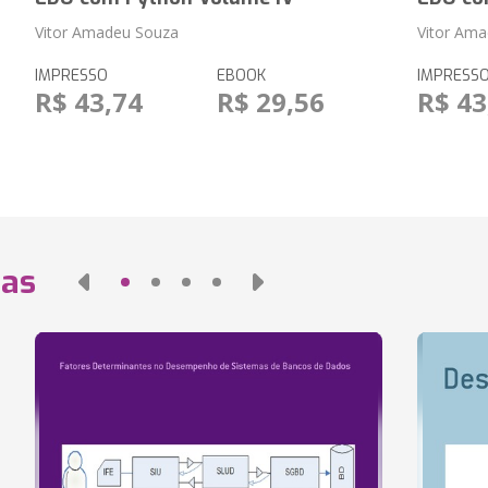
Vitor Amadeu Souza
Vitor Am
IMPRESSO
EBOOK
IMPRESS
R$ 43,74
R$ 29,56
R$ 43
das