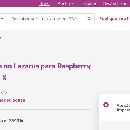
Brasil
Portugal
España
Deutschland
Publique seu l
X
s no Lazarus para Raspberry
e X
madeu Souza
Versã
impre
ivro: 239514