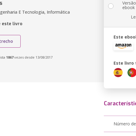
s
Versã
ebook
genharia E Tecnologia, Informática
Le
 este livro
Este eboo
trecho
ista
1867
vezes desde 13/08/2017
Este livr
Característi
Número de