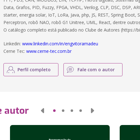
Data, Grafos, PID, Fuzzy, FPGA, VHDL, Verilog, CLP, DSC, DSP, ARM
starter, energia solar, IoT, LoRa, Java, php, JS, REST, Spring Boot,
Perceptron, robô NAO, robô G1 Unitree, UML, React, dentre outros
O catálogo completo está publicado no Clube de Autores (https://bi
Linkedin:
www.linkedin.com/in/engvitoramadeu
Cerne Tec:
www.cerne-tec.com.br
Perfil completo
Fale com o autor
e autor