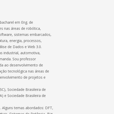
bacharel em Eng. de
s nas áreas de robótica,
software, sistemas embarcados,
atura, energia, processos,
lise de Dados e Web 3.0.
 industrial, automotiva,
demanda. Sou professor
ada ao desenvolvimento de
ação tecnológica nas áreas de
envolvimento de projetos e
C), Sociedade Brasileira de
BA) e Sociedade Brasileira de
ico. Alguns temas abordados: DFT,
itais, Sistemas de Potência, Big