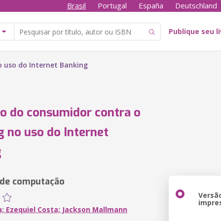
Brasil
Portugal
España
Deutschland
Publique seu l
o uso do Internet Banking
o do consumidor contra o
g no uso do Internet
g
 de computação
Versã
impre
a; Ezequiel Costa; Jackson Mallmann