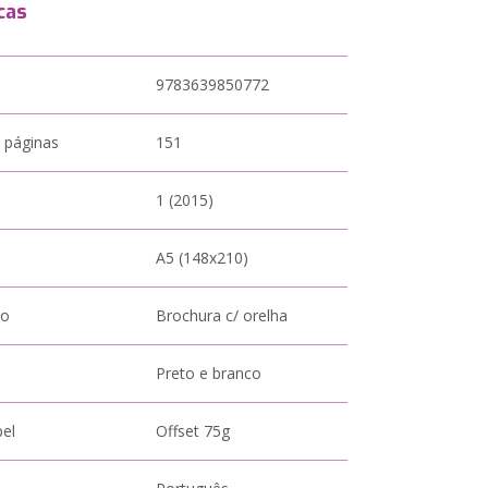
cas
9783639850772
 páginas
151
1 (2015)
A5 (148x210)
to
Brochura c/ orelha
Preto e branco
pel
Offset 75g