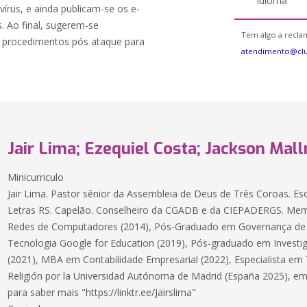
Idioma
vírus, e ainda publicam-se os e-
s. Ao final, sugerem-se
Tem algo a reclam
s procedimentos pós ataque para
atendimento@cl
Jair Lima; Ezequiel Costa; Jackson Ma
Minicurriculo
Jair Lima. Pastor sênior da Assembleia de Deus de Três Coroas. E
Letras RS. Capelão. Conselheiro da CGADB e da CIEPADERGS. Me
Redes de Computadores (2014), Pós-Graduado em Governança de 
Tecnologia Google for Education (2019), Pós-graduado em Investig
(2021), MBA em Contabilidade Empresarial (2022), Especialista em
Religión por la Universidad Autónoma de Madrid (España 2025), ema
para saber mais "https://linktr.ee/Jairslima"