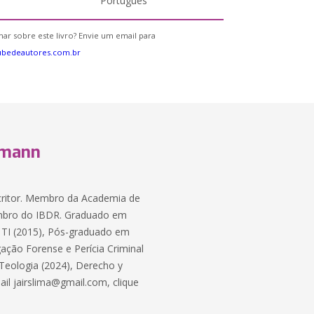
Português
ar sobre este livro? Envie um email para
ubedeautores.com.br
llmann
scritor. Membro da Academia de
mbro do IBDR. Graduado em
TI (2015), Pós-graduado em
ação Forense e Perícia Criminal
 Teologia (2024), Derecho y
il jairslima@gmail.com, clique