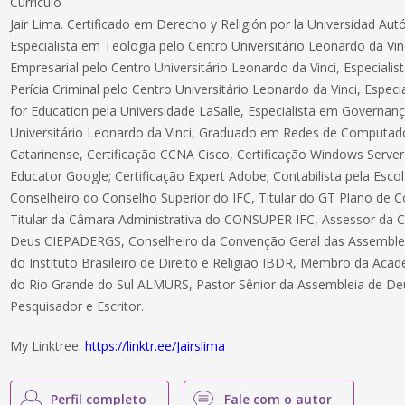
Curriculo
Jair Lima. Certificado em Derecho y Religión por la Universidad A
Especialista em Teologia pelo Centro Universitário Leonardo da Vi
Empresarial pelo Centro Universitário Leonardo da Vinci, Especiali
Perícia Criminal pelo Centro Universitário Leonardo da Vinci, Espe
for Education pela Universidade LaSalle, Especialista em Governanç
Universitário Leonardo da Vinci, Graduado em Redes de Computador
Catarinense, Certificação CCNA Cisco, Certificação Windows Server 
Educator Google; Certificação Expert Adobe; Contabilista pela Esc
Conselheiro do Conselho Superior do IFC, Titular do GT Plano de Co
Titular da Câmara Administrativa do CONSUPER IFC, Assessor da 
Deus CIEPADERGS, Conselheiro da Convenção Geral das Assemb
do Instituto Brasileiro de Direito e Religião IBDR, Membro da Aca
do Rio Grande do Sul ALMURS, Pastor Sênior da Assembleia de De
Pesquisador e Escritor.
My Linktree:
https://linktr.ee/Jairslima
Perfil completo
Fale com o autor