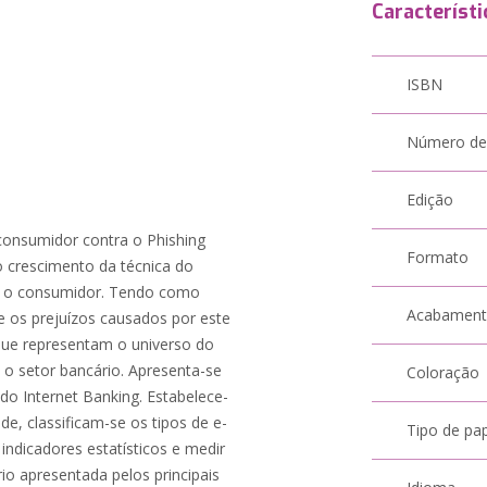
Característi
ISBN
Número de
Edição
consumidor contra o Phishing
Formato
o crescimento da técnica do
ar o consumidor. Tendo como
Acabamen
e os prejuízos causados por este
 que representam o universo do
 o setor bancário. Apresenta-se
Coloração
 do Internet Banking. Estabelece-
de, classificam-se os tipos de e-
Tipo de pa
ndicadores estatísticos e medir
rio apresentada pelos principais