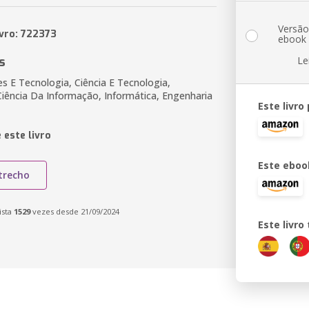
Versã
ivro: 722373
ebook
s
Le
 E Tecnologia, Ciência E Tecnologia,
 Ciência Da Informação, Informática, Engenharia
Este livro
 este livro
Este eboo
trecho
ista
1529
vezes desde 21/09/2024
Este livr