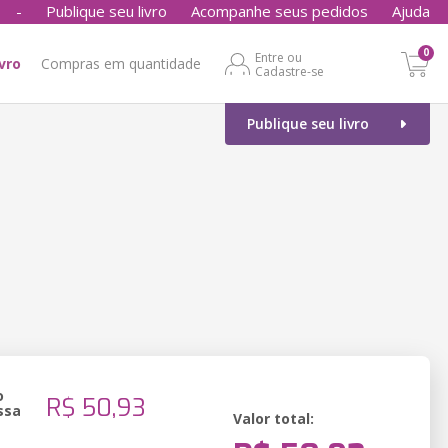
-
Publique seu livro
Acompanhe seus pedidos
Ajuda
0
Entre ou
ivro
Compras em quantidade
Cadastre-se
Publique seu livro
o
R$ 50,93
ssa
Valor total: