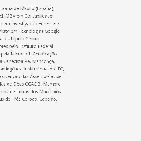
utónoma de Madrid (España),
nci, MBA em Contabilidade
sta em Investigação Forense e
cialista em Tecnologias Google
a de TI pelo Centro
es pelo Instituto Federal
pela Microsoft; Certificação
ola Cenecista Pe. Mendonça,
ntingência Institucional do IFC,
Convenção das Assembleias de
leias de Deus CGADB, Membro
demia de Letras dos Municípios
us de Três Coroas, Capelão,