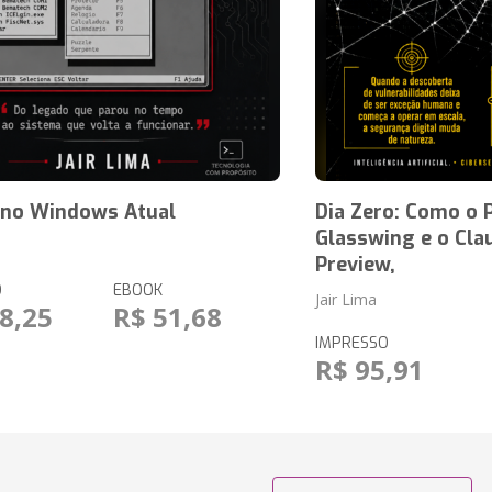
r no Windows Atual
Dia Zero: Como o P
Glasswing e o Cl
Preview,
O
EBOOK
Jair Lima
8,25
R$ 51,68
IMPRESSO
R$ 95,91