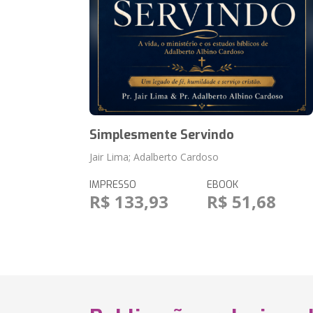
Simplesmente Servindo
Jair Lima; Adalberto Cardoso
IMPRESSO
EBOOK
R$ 133,93
R$ 51,68