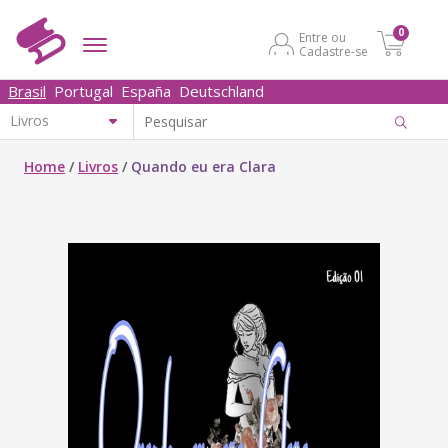
0
Entre ou
Cadastre-se
Brasil
Portugal
España
Deutschland
Home
/
Livros
/
Quando eu era Clara