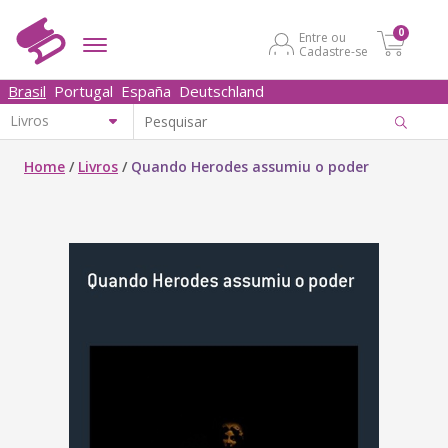
0
Entre ou
Cadastre-se
Brasil
Portugal
España
Deutschland
Home
/
Livros
/
Quando Herodes assumiu o poder