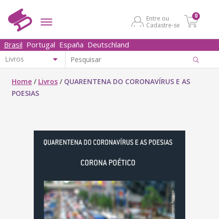
0
Entre ou
Cadastre-se
Brasil
Portugal
España
Deutschland
Home
/
Livros
/
QUARENTENA DO CORONAVÍRUS E AS
POESIAS