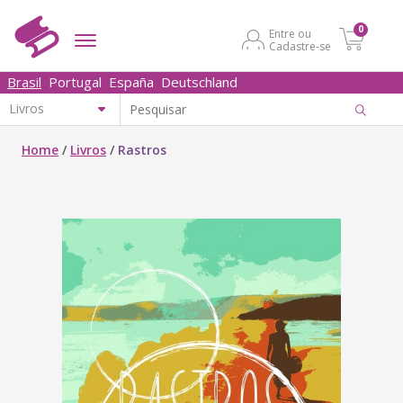
0
Entre ou
Cadastre-se
Brasil
Portugal
España
Deutschland
Home
/
Livros
/
Rastros