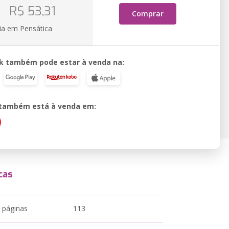
o
R$ 53,31
Comprar
ia em Pensática
k também pode estar à venda na:
o também está à venda em:
cas
 páginas
113