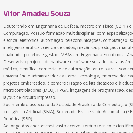
Vitor Amadeu Souza
Doutorando em Engenharia de Defesa, mestre em Física (CBPF) e 
Computação. Possuo formação multidisciplinar, com especializaçõe
elétrica, eletrônica, automação, telecomunicações, computação, 
inteligência artificial, ciência de dados, mecânica, produção, manuf
qualidade, projetos e gestão. MBAs em Engenharia Econômica, Aná
Desenvolvo projetos de hardware e software voltados para as áreas
médica, científica, comercial e de automação, entre outras, sob 
universitário e administrador da Cerne Tecnologia, empresa dedic
projetos embarcados, à comercialização de kits didáticos e à educ
microcontroladores (MCU), FPGA, linguagens de programação, des
layout de circuito impresso.
Sou membro associado da Sociedade Brasileira de Computação (SB
Inteligência Artificial (SBIA), Sociedade Brasileira de Automática (S
Robótica (SBR).
Ao longo dos anos escrevi vasto acervo literário técnico e científ
FFT, PDS, CAN, MODBUS, LIN, TCP/IP, Filtros digitais, Sistemas dig