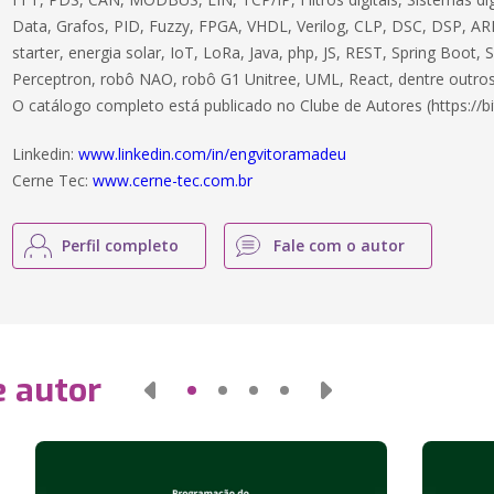
Data, Grafos, PID, Fuzzy, FPGA, VHDL, Verilog, CLP, DSC, DSP, ARM
starter, energia solar, IoT, LoRa, Java, php, JS, REST, Spring Boot,
Perceptron, robô NAO, robô G1 Unitree, UML, React, dentre outros
O catálogo completo está publicado no Clube de Autores (https://bi
Linkedin:
www.linkedin.com/in/engvitoramadeu
Cerne Tec:
www.cerne-tec.com.br
Perfil completo
Fale com o autor
e autor