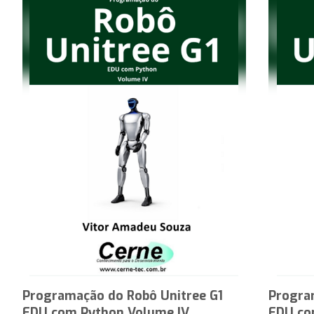
Programação do Robô Unitree G1
Progra
EDU com Python Volume IV
EDU co