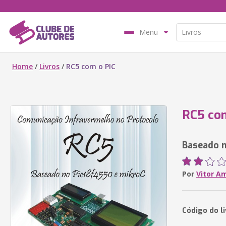
Menu
Home
/
Livros
/
RC5 com o PIC
RC5 com
Baseado n
Por
Vitor A
Código do li