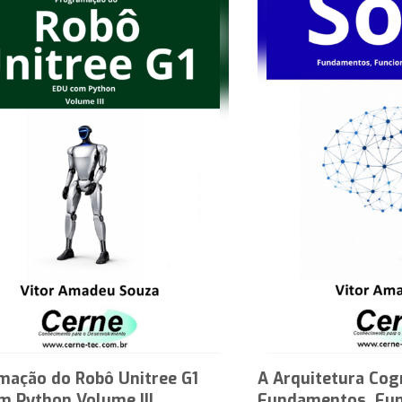
mação do Robô Unitree G1
A Arquitetura Cog
m Python Volume III
Fundamentos, Fun