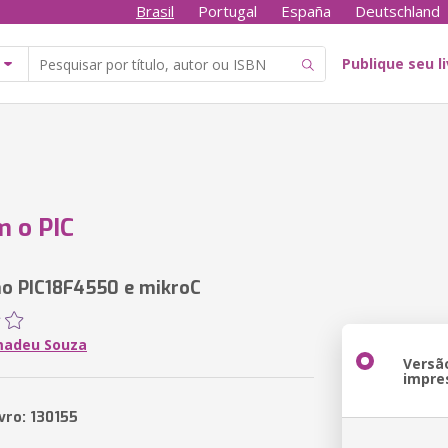
Brasil
Portugal
España
Deutschland
Publique seu l
 o PIC
o PIC18F4550 e mikroC
madeu Souza
Versã
impre
vro: 130155