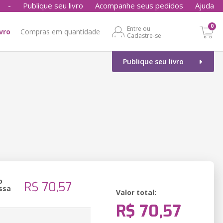
-
Publique seu livro
Acompanhe seus pedidos
Ajuda
0
Entre ou
ivro
Compras em quantidade
Cadastre-se
Publique seu livro
o
R$ 70,57
ssa
Valor total:
R$ 70,57