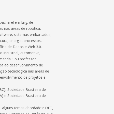
bacharel em Eng. de
s nas áreas de robótica,
software, sistemas embarcados,
atura, energia, processos,
lise de Dados e Web 3.0.
 industrial, automotiva,
demanda. Sou professor
ada ao desenvolvimento de
ação tecnológica nas áreas de
envolvimento de projetos e
C), Sociedade Brasileira de
BA) e Sociedade Brasileira de
ico. Alguns temas abordados: DFT,
itais, Sistemas de Potência, Big