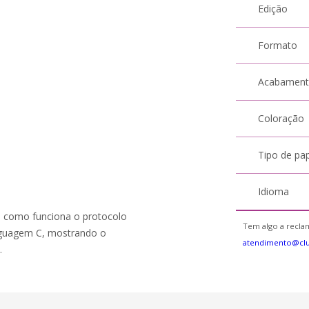
Edição
Formato
Acabamen
Coloração
Tipo de pa
Idioma
va como funciona o protocolo
Tem algo a reclam
nguagem C, mostrando o
atendimento@cl
.