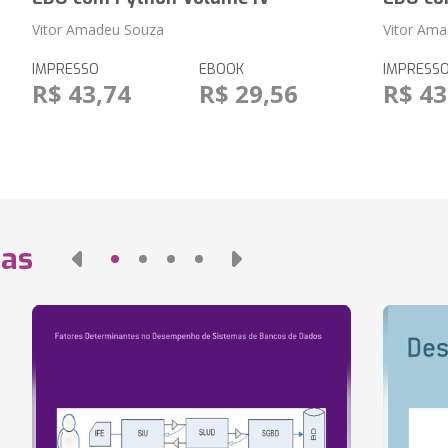
Vitor Amadeu Souza
Vitor Am
IMPRESSO
EBOOK
IMPRESS
R$ 43,74
R$ 29,56
R$ 43
das