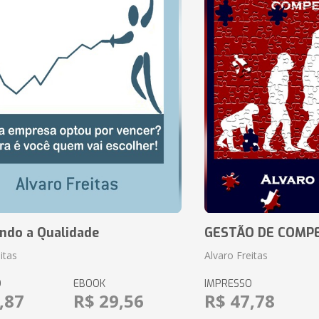
ando a Qualidade
GESTÃO DE COMP
itas
Alvaro Freitas
O
EBOOK
IMPRESSO
,87
R$ 29,56
R$ 47,78