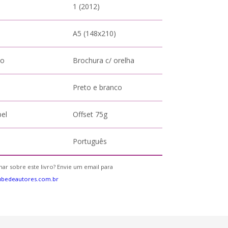
1 (2012)
A5 (148x210)
to
Brochura c/ orelha
Preto e branco
pel
Offset 75g
Português
ar sobre este livro? Envie um email para
ubedeautores.com.br