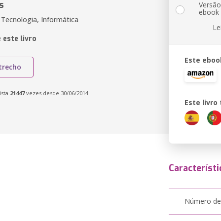
s
Versã
ebook
 Tecnologia, Informática
Le
 este livro
Este eboo
trecho
ista
21447
vezes desde 30/06/2014
Este livr
Característi
Número de