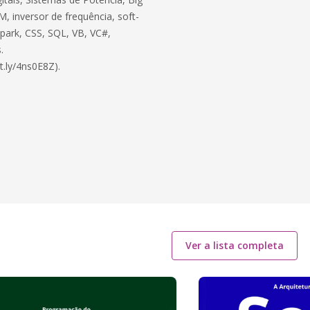
, inversor de frequência, soft-
 Spark, CSS, SQL, VB, VC#,
.
t.ly/4ns0E8Z).
Ver a lista completa