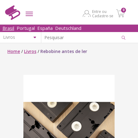
0
Entre ou
Cadastre-se
Brasil
Portugal
España
Deutschland
Home
/
Livros
/
Rebobine antes de ler