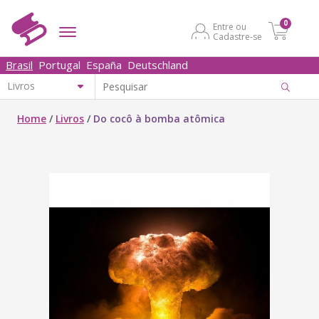
0
Entre ou
Cadastre-se
Brasil
Portugal
España
Deutschland
Home
/
Livros
/
Do cocô à bomba atômica