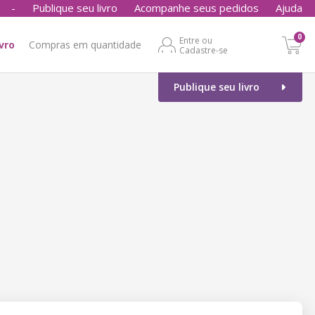
-
Publique seu livro
Acompanhe seus pedidos
Ajuda
0
Entre ou
ivro
Compras em quantidade
Cadastre-se
Publique seu livro