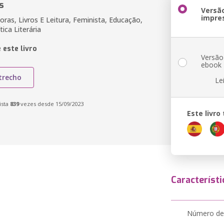
s
Versã
impre
ras, Livros E Leitura, Feminista, Educação,
tica Literária
 este livro
Versão
ebook
trecho
Le
ista
839
vezes desde 15/09/2023
Este livr
Característi
Número de