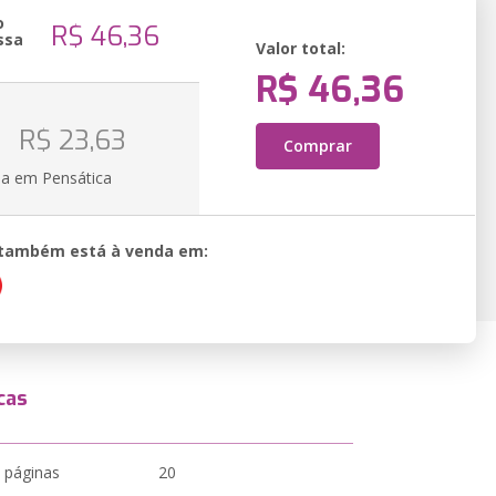
o
R$ 46,36
ssa
Valor total:
R$ 46,36
R$ 23,63
Comprar
ia em Pensática
o também está à venda em:
cas
 páginas
20