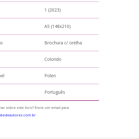
1 (2023)
A5 (148x210)
to
Brochura c/ orelha
Colorido
pel
Polen
Português
ar sobre este livro? Envie um email para
ubedeautores.com.br