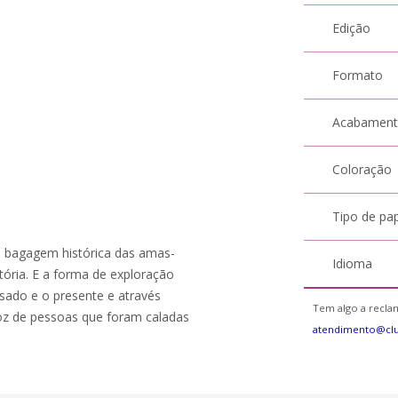
Edição
Formato
Acabamen
Coloração
Tipo de pa
e a bagagem histórica das amas-
Idioma
stória. E a forma de exploração
sado e o presente e através
Tem algo a reclam
oz de pessoas que foram caladas
atendimento@cl