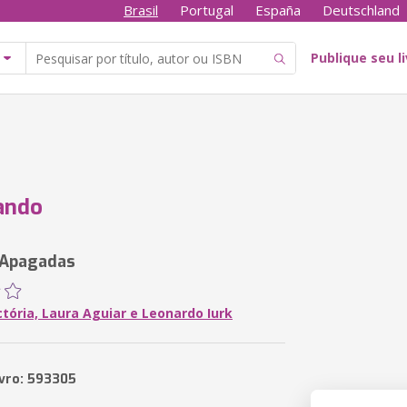
Brasil
Portugal
España
Deutschland
Publique seu l
ando
 Apagadas
tória, Laura Aguiar e Leonardo Iurk
ivro: 593305