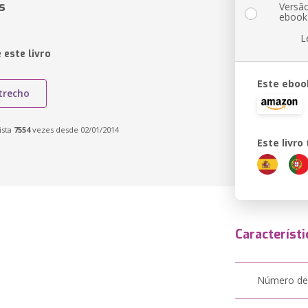
s
Versã
ebook
L
 este livro
Este eboo
trecho
ista
7554
vezes desde 02/01/2014
Este livr
Característi
Número de