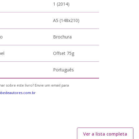
1 (2014)
A5 (148x210)
to
Brochura
pel
Offset 75g
Português
ar sobre este livro? Envie um email para
ubedeautores.com.br
Ver a lista completa