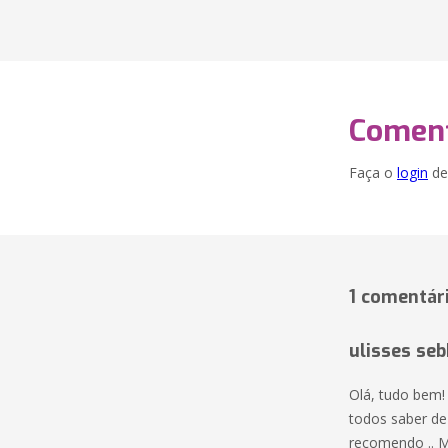
Coment
Faça o
login
dei
1 comentár
ulisses seb
Olá, tudo bem!
todos saber de
recomendo .. M