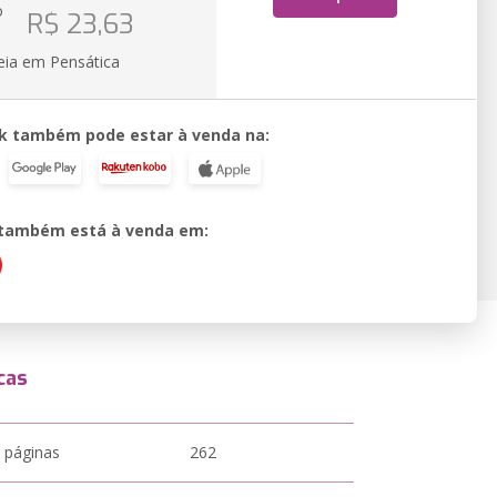
o
R$ 23,63
eia em Pensática
k também pode estar à venda na:
o também está à venda em:
cas
 páginas
262