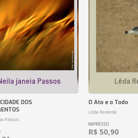
CIDADE DOS
O Ato e o Todo
MENTOS
Lêda Rezende
eia Passos
IMPRESSO
R$ 50,90
O