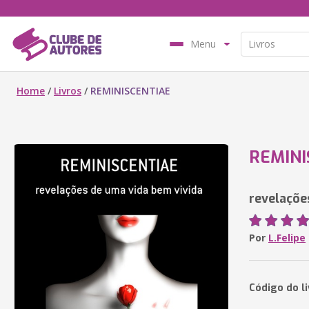
Menu
Home
/
Livros
/
REMINISCENTIAE
REMINI
revelaçõe
Por
L.Felipe
Código do li