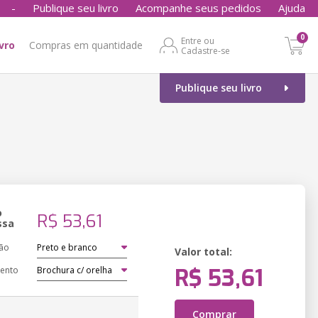
-
Publique seu livro
Acompanhe seus pedidos
Ajuda
0
Entre ou
ivro
Compras em quantidade
Cadastre-se
Publique seu livro
o
R$ 53,61
ssa
ão
Valor total:
R$ 53,61
ento
Comprar