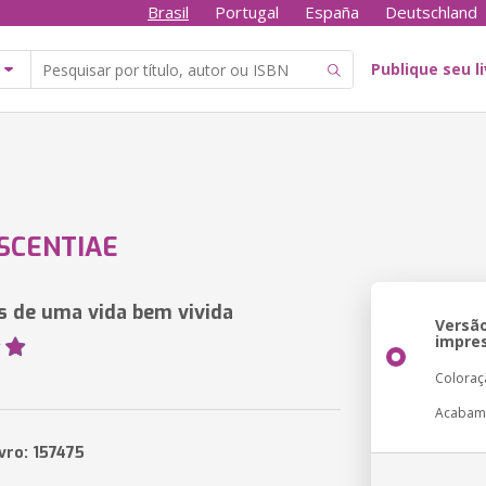
Brasil
Portugal
España
Deutschland
Publique seu l
SCENTIAE
s de uma vida bem vivida
Versã
impre
Coloraç
Acabam
vro: 157475