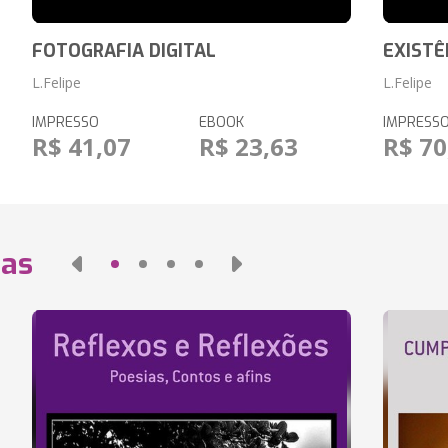
FOTOGRAFIA DIGITAL
EXISTÊN
L.Felipe
L.Felipe
IMPRESSO
EBOOK
IMPRESS
R$ 41,07
R$ 23,63
R$ 70
das