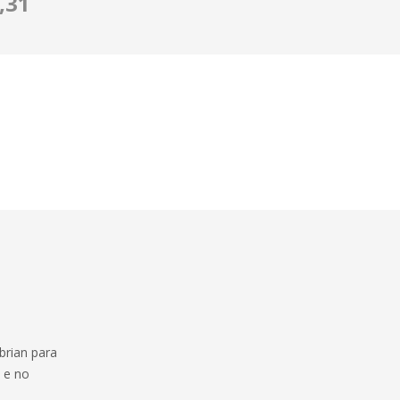
,31
brian para
 e no