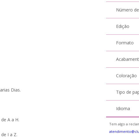
Número de
Edição
Formato
Acabamen
Coloração
ias Dias.
Tipo de pa
Idioma
 de A a H.
Tem algo a reclam
atendimento@cl
de I a Z.