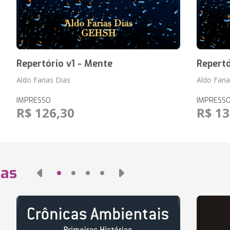
Repertório v1 - Mente
Repertó
Aldo Farias Dias
Aldo Fari
IMPRESSO
IMPRESS
R$ 126,30
R$ 13
das