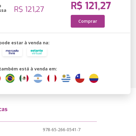
R$ 121,27
o
R$ 121,27
ssa
Comprar
 pode estar à venda na:
o também está à venda em:
cas
978-65-266-0541-7