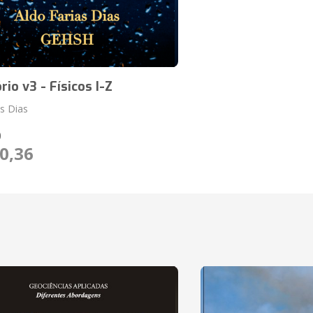
rio v3 - Físicos I-Z
as Dias
O
0,36