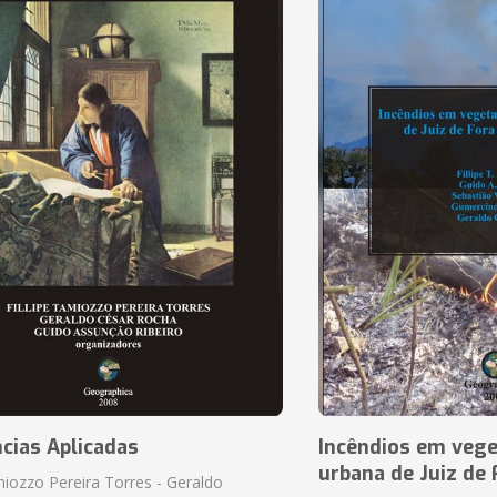
cias Aplicadas
Incêndios em vege
urbana de Juiz de
amiozzo Pereira Torres - Geraldo