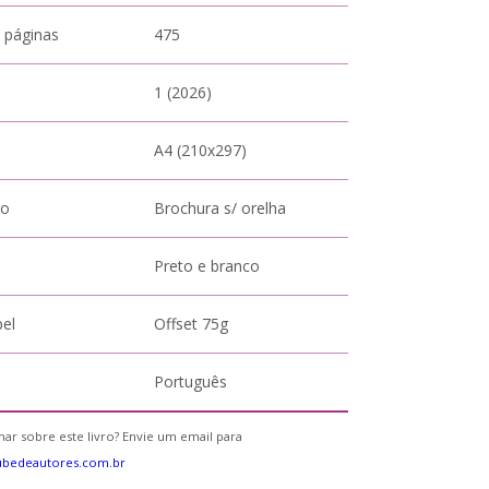
 páginas
475
1 (2026)
A4 (210x297)
to
Brochura s/ orelha
Preto e branco
pel
Offset 75g
Português
ar sobre este livro? Envie um email para
ubedeautores.com.br