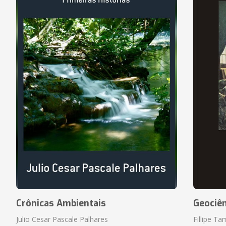
Crônicas Ambientais
Geociên
Julio Cesar Pascale Palhares
Fillipe T