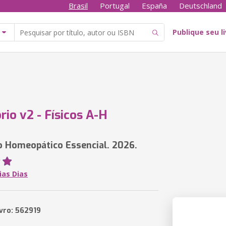
Brasil
Portugal
España
Deutschland
Publique seu l
rio v2 - Físicos A-H
o Homeopático Essencial. 2026.
ias Dias
ivro: 562919