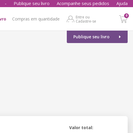
-
Publique seu livro
Acompanhe seus pedidos
Ajuda
0
Entre ou
ivro
Compras em quantidade
Cadastre-se
Publique seu livro
Valor total: