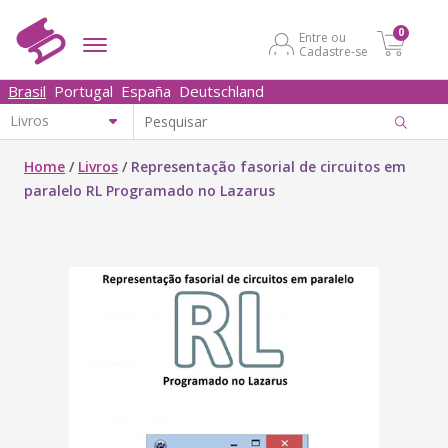
0
Entre ou
Cadastre-se
Brasil
Portugal
España
Deutschland
Home
/
Livros
/
Representação fasorial de circuitos em
paralelo RL Programado no Lazarus