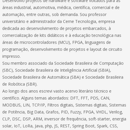
Desenvolvo projetos de hardware e software voltados para as
áreas industrial, automotiva, médica, científica, comercial e de
automação, entre outras, sob demanda. Sou professor
universitário e administrador da Cerne Tecnologia, empresa
dedicada ao desenvolvimento de projetos embarcados, à
comercialização de kits didáticos e à educação tecnológica nas
áreas de microcontroladores (MCU), FPGA, linguagens de
programação, desenvolvimento de projetos e layout de circuito
impresso.
Sou membro associado da Sociedade Brasileira de Computação
(SBC), Sociedade Brasileira de Inteligência Artificial (SBIA),
Sociedade Brasileira de Automática (SBA) e Sociedade Brasileira
de Robótica (SBR).
Ao longo dos anos escrevi vasto acervo literário técnico e
científico. Alguns temas abordados: DFT, FFT, PDS, CAN,
MODBUS, LIN, TCP/IP, Filtros digitais, Sistemas digitais, Sistemas
de Potência, Big Data, Grafos, PID, Fuzzy, FPGA, VHDL, Verilog,
CLP, DSC, DSP, ARM, inversor de frequência, soft-starter, energia
solar, IoT, LoRa, Java, php, JS, REST, Spring Boot, Spark, CSS,