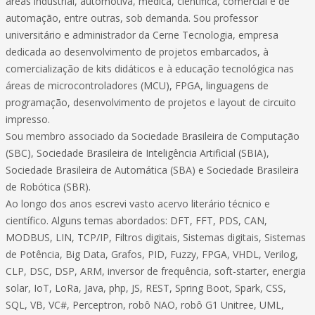
áreas industrial, automotiva, médica, científica, comercial e de
automação, entre outras, sob demanda. Sou professor
universitário e administrador da Cerne Tecnologia, empresa
dedicada ao desenvolvimento de projetos embarcados, à
comercialização de kits didáticos e à educação tecnológica nas
áreas de microcontroladores (MCU), FPGA, linguagens de
programação, desenvolvimento de projetos e layout de circuito
impresso.
Sou membro associado da Sociedade Brasileira de Computação
(SBC), Sociedade Brasileira de Inteligência Artificial (SBIA),
Sociedade Brasileira de Automática (SBA) e Sociedade Brasileira
de Robótica (SBR).
Ao longo dos anos escrevi vasto acervo literário técnico e
científico. Alguns temas abordados: DFT, FFT, PDS, CAN,
MODBUS, LIN, TCP/IP, Filtros digitais, Sistemas digitais, Sistemas
de Potência, Big Data, Grafos, PID, Fuzzy, FPGA, VHDL, Verilog,
CLP, DSC, DSP, ARM, inversor de frequência, soft-starter, energia
solar, IoT, LoRa, Java, php, JS, REST, Spring Boot, Spark, CSS,
SQL, VB, VC#, Perceptron, robô NAO, robô G1 Unitree, UML,