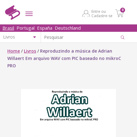
0
Entre ou
Cadastre-se
Brasil
Portugal
España
Deutschland
Home
/
Livros
/
Reproduzindo a música de Adrian
Willaert Em arquivo WAV com PIC baseado no mikroC
PRO