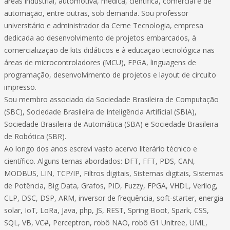
áreas industrial, automotiva, médica, científica, comercial e de
automação, entre outras, sob demanda. Sou professor
universitário e administrador da Cerne Tecnologia, empresa
dedicada ao desenvolvimento de projetos embarcados, à
comercialização de kits didáticos e à educação tecnológica nas
áreas de microcontroladores (MCU), FPGA, linguagens de
programação, desenvolvimento de projetos e layout de circuito
impresso.
Sou membro associado da Sociedade Brasileira de Computação
(SBC), Sociedade Brasileira de Inteligência Artificial (SBIA),
Sociedade Brasileira de Automática (SBA) e Sociedade Brasileira
de Robótica (SBR).
Ao longo dos anos escrevi vasto acervo literário técnico e
científico. Alguns temas abordados: DFT, FFT, PDS, CAN,
MODBUS, LIN, TCP/IP, Filtros digitais, Sistemas digitais, Sistemas
de Potência, Big Data, Grafos, PID, Fuzzy, FPGA, VHDL, Verilog,
CLP, DSC, DSP, ARM, inversor de frequência, soft-starter, energia
solar, IoT, LoRa, Java, php, JS, REST, Spring Boot, Spark, CSS,
SQL, VB, VC#, Perceptron, robô NAO, robô G1 Unitree, UML,