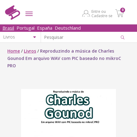
0
Entre ou
Cadastre-se
Brasil
Portugal
España
Deutschland
Home
/
Livros
/
Reproduzindo a música de Charles
Gounod Em arquivo WAV com PIC baseado no mikroC
PRO