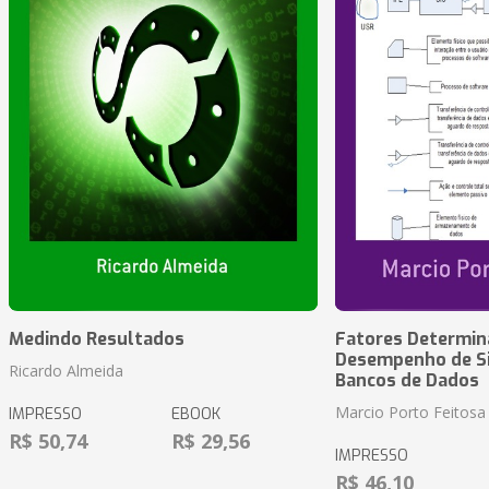
Medindo Resultados
Fatores Determin
Desempenho de S
Ricardo Almeida
Bancos de Dados
Marcio Porto Feitosa
IMPRESSO
EBOOK
R$ 50,74
R$ 29,56
IMPRESSO
R$ 46,10