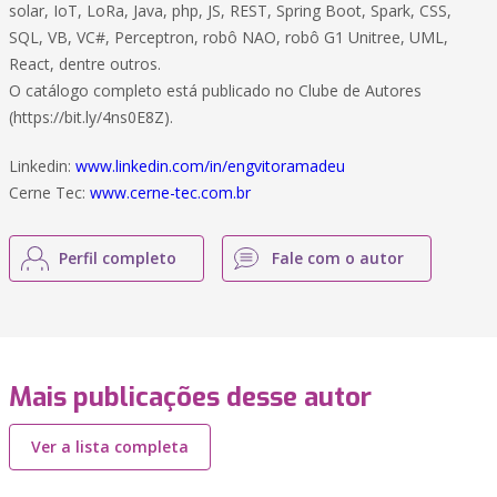
solar, IoT, LoRa, Java, php, JS, REST, Spring Boot, Spark, CSS,
SQL, VB, VC#, Perceptron, robô NAO, robô G1 Unitree, UML,
React, dentre outros.
O catálogo completo está publicado no Clube de Autores
(https://bit.ly/4ns0E8Z).
Linkedin:
www.linkedin.com/in/engvitoramadeu
Cerne Tec:
www.cerne-tec.com.br
Perfil completo
Fale com o autor
Mais publicações desse autor
Ver a lista completa