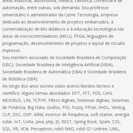
áreas industrial, automotiva, médica, científica, comercial e de
automação, entre outras, sob demanda. Sou professor
universitário e administrador da Cerne Tecnologia, empresa
dedicada ao desenvolvimento de projetos embarcados, à
comercialização de kits didáticos e à educação tecnológica nas
áreas de microcontroladores (MCU), FPGA, linguagens de
programação, desenvolvimento de projetos e layout de circuito
impresso.
Sou membro associado da Sociedade Brasileira de Computação
(SBC), Sociedade Brasileira de Inteligência Artificial (SBIA),
Sociedade Brasileira de Automática (SBA) e Sociedade Brasileira
de Robótica (SBR).
Ao longo dos anos escrevi vasto acervo literário técnico e
científico. Alguns temas abordados: DFT, FFT, PDS, CAN,
MODBUS, LIN, TCP/IP, Filtros digitais, Sistemas digitais, Sistemas
de Potência, Big Data, Grafos, PID, Fuzzy, FPGA, VHDL, Verilog,
CLP, DSC, DSP, ARM, inversor de frequência, soft-starter, energia
solar, IoT, LoRa, Java, php, JS, REST, Spring Boot, Spark, CSS,
SQL, VB, VC#, Perceptron, robô NAO, robô G1 Unitree, UML,