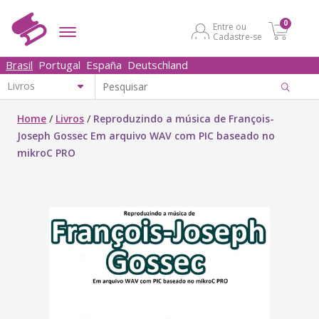
0
Entre ou
Cadastre-se
Brasil
Portugal
España
Deutschland
Home
/
Livros
/
Reproduzindo a música de François-
Joseph Gossec Em arquivo WAV com PIC baseado no
mikroC PRO