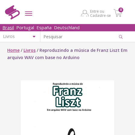
0
Entre ou
Cadastre-se
Brasil
Portugal
España
Deutschland
Home
/
Livros
/
Reproduzindo a música de Franz Liszt Em
arquivo WAV com base no Arduino