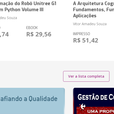
mação do Robô Unitree G1
A Arquitetura Cog
m Python Volume III
Fundamentos, Fun
Aplicações
adeu Souza
Vitor Amadeu Souza
O
EBOOK
,74
R$ 29,56
IMPRESSO
R$ 51,42
Ver a lista completa