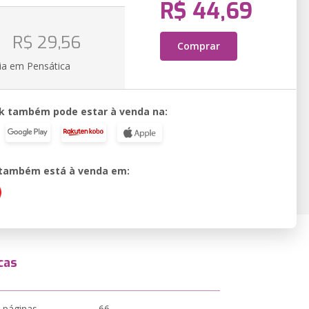
R$ 44,69
o
R$ 29,56
Comprar
ia em Pensática
k também pode estar à venda na:
o também está à venda em:
cas
 páginas
66