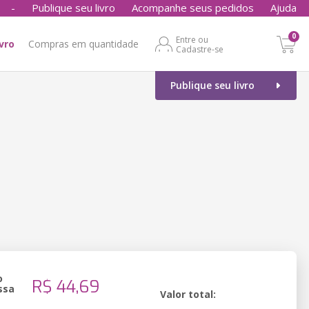
-
Publique seu livro
Acompanhe seus pedidos
Ajuda
0
Entre ou
ivro
Compras em quantidade
Cadastre-se
Publique seu livro
o
R$ 44,69
ssa
Valor total: