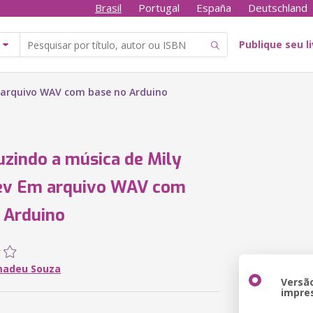
Brasil
Portugal
España
Deutschland
Publique seu l
 arquivo WAV com base no Arduino
zindo a música de Mily
rev Em arquivo WAV com
 Arduino
madeu Souza
Versã
impre