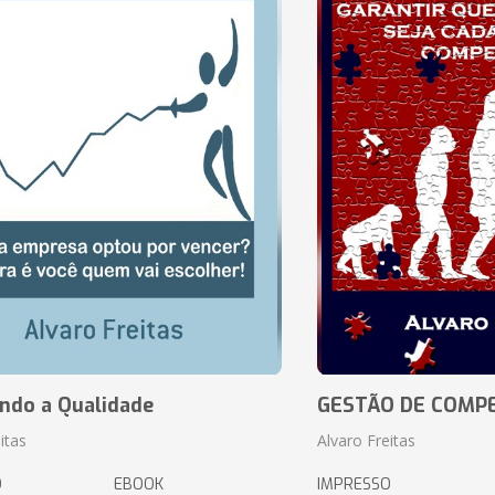
ando a Qualidade
GESTÃO DE COMP
itas
Alvaro Freitas
O
EBOOK
IMPRESSO