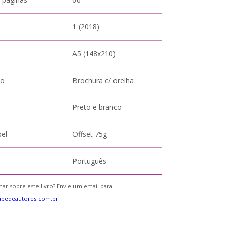
1 (2018)
A5 (148x210)
to
Brochura c/ orelha
Preto e branco
pel
Offset 75g
Português
ar sobre este livro? Envie um email para
ubedeautores.com.br