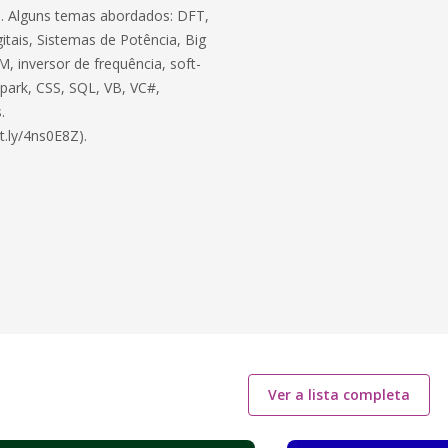
ico. Alguns temas abordados: DFT,
itais, Sistemas de Potência, Big
, inversor de frequência, soft-
 Spark, CSS, SQL, VB, VC#,
.
t.ly/4ns0E8Z).
Ver a lista completa