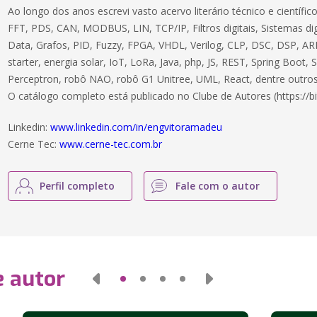
Ao longo dos anos escrevi vasto acervo literário técnico e científ
FFT, PDS, CAN, MODBUS, LIN, TCP/IP, Filtros digitais, Sistemas dig
Data, Grafos, PID, Fuzzy, FPGA, VHDL, Verilog, CLP, DSC, DSP, ARM
starter, energia solar, IoT, LoRa, Java, php, JS, REST, Spring Boot,
Perceptron, robô NAO, robô G1 Unitree, UML, React, dentre outros
O catálogo completo está publicado no Clube de Autores (https://bi
Linkedin:
www.linkedin.com/in/engvitoramadeu
Cerne Tec:
www.cerne-tec.com.br
Perfil completo
Fale com o autor
e autor