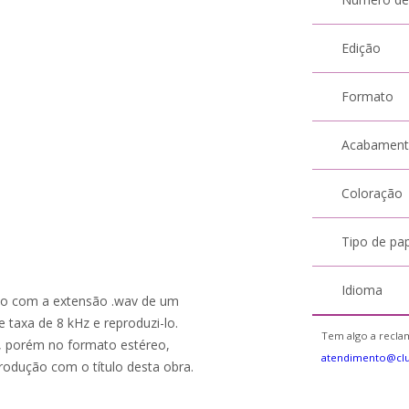
Edição
Formato
Acabamen
Coloração
Tipo de pa
Idioma
salvo com a extensão .wav de um
taxa de 8 kHz e reproduzi-lo.
Tem algo a reclam
, porém no formato estéreo,
atendimento@cl
rodução com o título desta obra.