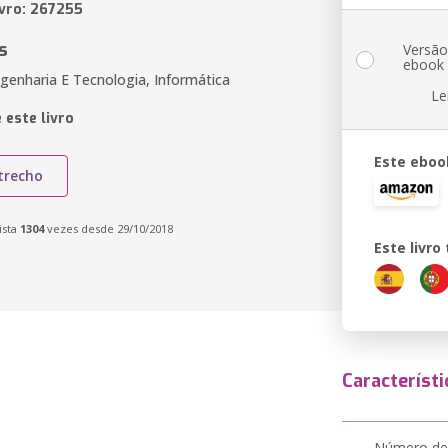
ivro: 267255
s
Versã
ebook
genharia E Tecnologia, Informática
Le
 este livro
Este eboo
trecho
ista
1304
vezes desde 29/10/2018
Este livr
Característi
Número de