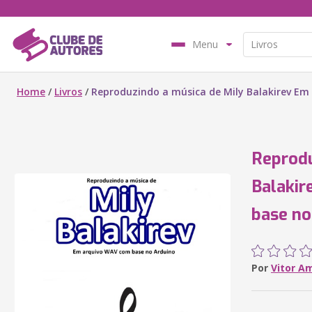
Menu
Home
/
Livros
/
Reproduzindo a música de Mily Balakirev Em
Reprodu
Balaki
base no
Por
Vitor A