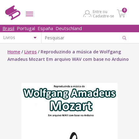
0
Entre ou
Cadastre-se
Brasil
Portugal
España
Deutschland
Home
/
Livros
/
Reproduzindo a música de Wolfgang
Amadeus Mozart Em arquivo WAV com base no Arduino