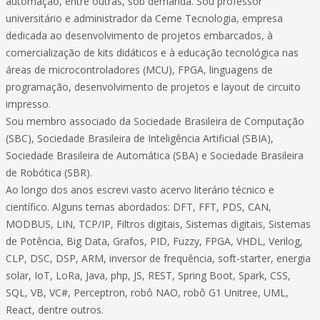
automação, entre outras, sob demanda. Sou professor
universitário e administrador da Cerne Tecnologia, empresa
dedicada ao desenvolvimento de projetos embarcados, à
comercialização de kits didáticos e à educação tecnológica nas
áreas de microcontroladores (MCU), FPGA, linguagens de
programação, desenvolvimento de projetos e layout de circuito
impresso.
Sou membro associado da Sociedade Brasileira de Computação
(SBC), Sociedade Brasileira de Inteligência Artificial (SBIA),
Sociedade Brasileira de Automática (SBA) e Sociedade Brasileira
de Robótica (SBR).
Ao longo dos anos escrevi vasto acervo literário técnico e
científico. Alguns temas abordados: DFT, FFT, PDS, CAN,
MODBUS, LIN, TCP/IP, Filtros digitais, Sistemas digitais, Sistemas
de Potência, Big Data, Grafos, PID, Fuzzy, FPGA, VHDL, Verilog,
CLP, DSC, DSP, ARM, inversor de frequência, soft-starter, energia
solar, IoT, LoRa, Java, php, JS, REST, Spring Boot, Spark, CSS,
SQL, VB, VC#, Perceptron, robô NAO, robô G1 Unitree, UML,
React, dentre outros.