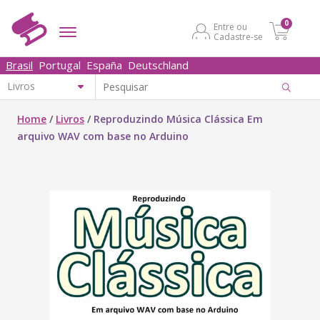
0
Entre ou
Cadastre-se
Brasil
Portugal
España
Deutschland
Home
/
Livros
/
Reproduzindo Música Clássica Em
arquivo WAV com base no Arduino