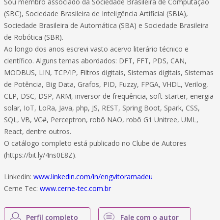
Sou membro associado da Sociedade Brasileira de Computação
(SBC), Sociedade Brasileira de Inteligência Artificial (SBIA),
Sociedade Brasileira de Automática (SBA) e Sociedade Brasileira
de Robótica (SBR).
Ao longo dos anos escrevi vasto acervo literário técnico e
científico. Alguns temas abordados: DFT, FFT, PDS, CAN,
MODBUS, LIN, TCP/IP, Filtros digitais, Sistemas digitais, Sistemas
de Potência, Big Data, Grafos, PID, Fuzzy, FPGA, VHDL, Verilog,
CLP, DSC, DSP, ARM, inversor de frequência, soft-starter, energia
solar, IoT, LoRa, Java, php, JS, REST, Spring Boot, Spark, CSS,
SQL, VB, VC#, Perceptron, robô NAO, robô G1 Unitree, UML,
React, dentre outros.
O catálogo completo está publicado no Clube de Autores
(https://bit.ly/4ns0E8Z).
Linkedin:
www.linkedin.com/in/engvitoramadeu
Cerne Tec:
www.cerne-tec.com.br
Perfil completo
Fale com o autor