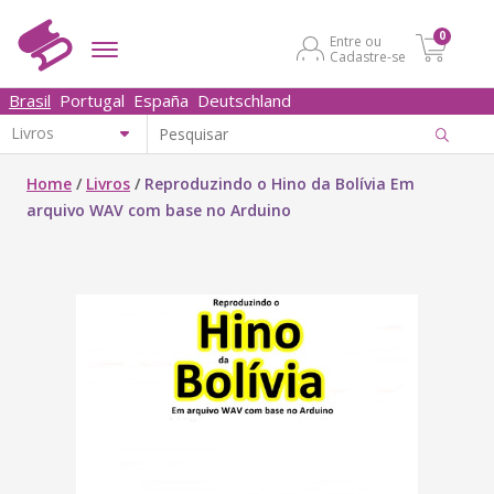
0
Entre ou
Cadastre-se
Brasil
Portugal
España
Deutschland
Home
/
Livros
/
Reproduzindo o Hino da Bolívia Em
arquivo WAV com base no Arduino