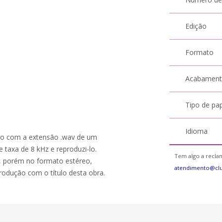
Edição
Formato
Acabamen
Tipo de pa
Idioma
salvo com a extensão .wav de um
taxa de 8 kHz e reproduzi-lo.
Tem algo a reclam
, porém no formato estéreo,
atendimento@cl
rodução com o título desta obra.