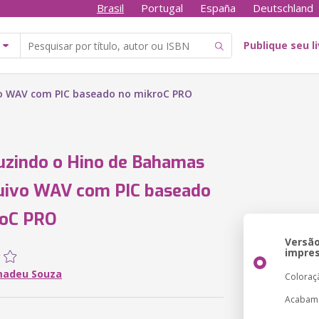
Brasil
Portugal
España
Deutschland
Publique seu l
o WAV com PIC baseado no mikroC PRO
uzindo o Hino de Bahamas
uivo WAV com PIC baseado
roC PRO
Versã
impre
madeu Souza
Coloraç
Acabam