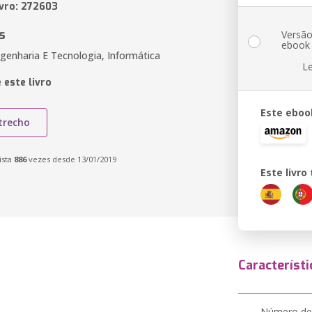
ivro: 272603
s
Versã
ebook
genharia E Tecnologia, Informática
L
 este livro
Este eboo
trecho
ista
886
vezes desde 13/01/2019
Este livr
Característi
Número de