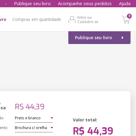
-
Publique seu livro
Acompanhe seus pedidos
Ajuda
0
Entre ou
ivro
Compras em quantidade
Cadastre-se
Publique seu livro
o
R$ 44,39
ssa
ão
Valor total:
R$ 44,39
ento