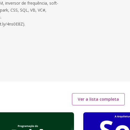
, inversor de frequência, soft-
 Spark, CSS, SQL, VB, VC#,
.
t.ly/4ns0E8Z).
Ver a lista completa