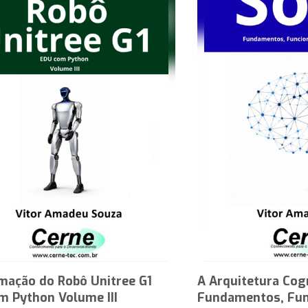
mação do Robô Unitree G1
A Arquitetura Cog
m Python Volume III
Fundamentos, Fun