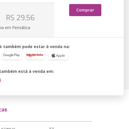
Comprar
o
R$ 29,56
eia em Pensática
k também pode estar à venda na:
o também está à venda em:
cas
 páginas
53