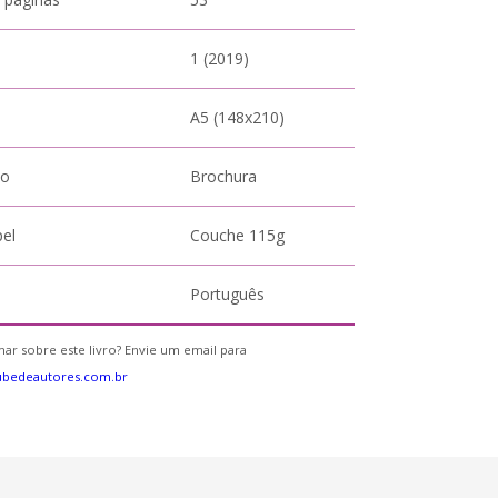
1 (2019)
A5 (148x210)
to
Brochura
pel
Couche 115g
Português
ar sobre este livro? Envie um email para
ubedeautores.com.br