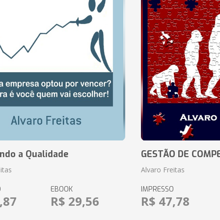
ando a Qualidade
GESTÃO DE COMP
itas
Alvaro Freitas
O
EBOOK
IMPRESSO
,87
R$ 29,56
R$ 47,78