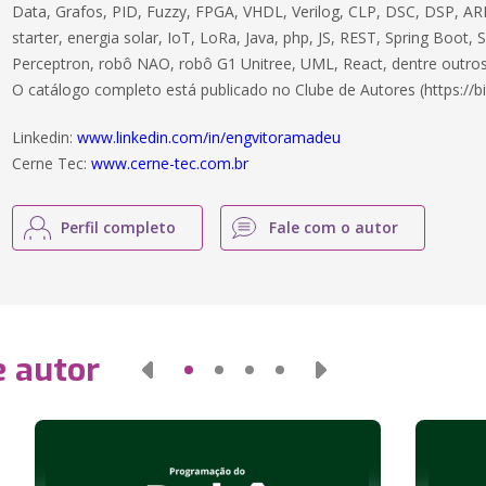
Data, Grafos, PID, Fuzzy, FPGA, VHDL, Verilog, CLP, DSC, DSP, ARM
starter, energia solar, IoT, LoRa, Java, php, JS, REST, Spring Boot,
Perceptron, robô NAO, robô G1 Unitree, UML, React, dentre outros
O catálogo completo está publicado no Clube de Autores (https://bi
Linkedin:
www.linkedin.com/in/engvitoramadeu
Cerne Tec:
www.cerne-tec.com.br
Perfil completo
Fale com o autor
e autor