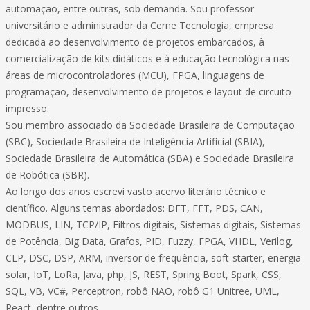
automação, entre outras, sob demanda. Sou professor
universitário e administrador da Cerne Tecnologia, empresa
dedicada ao desenvolvimento de projetos embarcados, à
comercialização de kits didáticos e à educação tecnológica nas
áreas de microcontroladores (MCU), FPGA, linguagens de
programação, desenvolvimento de projetos e layout de circuito
impresso.
Sou membro associado da Sociedade Brasileira de Computação
(SBC), Sociedade Brasileira de Inteligência Artificial (SBIA),
Sociedade Brasileira de Automática (SBA) e Sociedade Brasileira
de Robótica (SBR).
Ao longo dos anos escrevi vasto acervo literário técnico e
científico. Alguns temas abordados: DFT, FFT, PDS, CAN,
MODBUS, LIN, TCP/IP, Filtros digitais, Sistemas digitais, Sistemas
de Potência, Big Data, Grafos, PID, Fuzzy, FPGA, VHDL, Verilog,
CLP, DSC, DSP, ARM, inversor de frequência, soft-starter, energia
solar, IoT, LoRa, Java, php, JS, REST, Spring Boot, Spark, CSS,
SQL, VB, VC#, Perceptron, robô NAO, robô G1 Unitree, UML,
React, dentre outros.