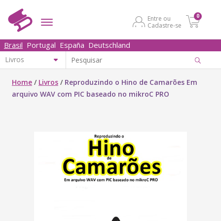
0
Entre ou
Cadastre-se
Brasil
Portugal
España
Deutschland
Home
/
Livros
/
Reproduzindo o Hino de Camarões‎ Em
arquivo WAV com PIC baseado no mikroC PRO