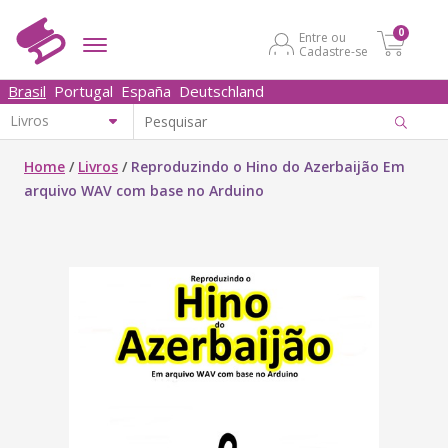
0
Entre ou
Cadastre-se
Brasil
Portugal
España
Deutschland
Home
/
Livros
/
Reproduzindo o Hino do Azerbaijão Em
arquivo WAV com base no Arduino