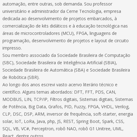
automação, entre outras, sob demanda. Sou professor
universitário e administrador da Cerne Tecnologia, empresa
dedicada ao desenvolvimento de projetos embarcados, à
comercialização de kits didáticos e à educação tecnológica nas
áreas de microcontroladores (MCU), FPGA, linguagens de
programação, desenvolvimento de projetos e layout de circuito
impresso.
Sou membro associado da Sociedade Brasileira de Computação
(SBC), Sociedade Brasileira de Inteligência Artificial (SBIA),
Sociedade Brasileira de Automática (SBA) e Sociedade Brasileira
de Robótica (SBR).
Ao longo dos anos escrevi vasto acervo literário técnico e
científico. Alguns temas abordados: DFT, FFT, PDS, CAN,
MODBUS, LIN, TCP/IP, Filtros digitais, Sistemas digitais, Sistemas
de Potência, Big Data, Grafos, PID, Fuzzy, FPGA, VHDL, Verilog,
CLP, DSC, DSP, ARM, inversor de frequência, soft-starter, energia
solar, IoT, LoRa, Java, php, JS, REST, Spring Boot, Spark, CSS,
SQL, VB, VC#, Perceptron, robô NAO, robô G1 Unitree, UML,
React, dentre outros.