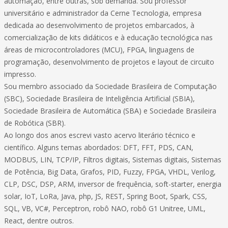
automação, entre outras, sob demanda. Sou professor
universitário e administrador da Cerne Tecnologia, empresa
dedicada ao desenvolvimento de projetos embarcados, à
comercialização de kits didáticos e à educação tecnológica nas
áreas de microcontroladores (MCU), FPGA, linguagens de
programação, desenvolvimento de projetos e layout de circuito
impresso.
Sou membro associado da Sociedade Brasileira de Computação
(SBC), Sociedade Brasileira de Inteligência Artificial (SBIA),
Sociedade Brasileira de Automática (SBA) e Sociedade Brasileira
de Robótica (SBR).
Ao longo dos anos escrevi vasto acervo literário técnico e
científico. Alguns temas abordados: DFT, FFT, PDS, CAN,
MODBUS, LIN, TCP/IP, Filtros digitais, Sistemas digitais, Sistemas
de Potência, Big Data, Grafos, PID, Fuzzy, FPGA, VHDL, Verilog,
CLP, DSC, DSP, ARM, inversor de frequência, soft-starter, energia
solar, IoT, LoRa, Java, php, JS, REST, Spring Boot, Spark, CSS,
SQL, VB, VC#, Perceptron, robô NAO, robô G1 Unitree, UML,
React, dentre outros.