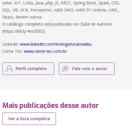
solar, IoT, LoRa, Java, php, JS, REST, Spring Boot, Spark, CSS,
SQL, VB, VC#, Perceptron, robô NAO, robô G1 Unitree, UML,
React, dentre outros.
O catálogo completo está publicado no Clube de Autores
(https://bit.ly/4ns0E8Z).
Linkedin:
www.linkedin.com/in/engvitoramadeu
Cerne Tec:
www.cerne-tec.com.br
Perfil completo
Fale com o autor
Mais publicações desse autor
Ver a lista completa