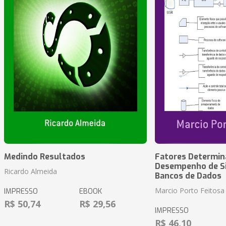
Medindo Resultados
Fatores Determin
Desempenho de S
Ricardo Almeida
Bancos de Dados
Marcio Porto Feitosa
IMPRESSO
EBOOK
R$ 50,74
R$ 29,56
IMPRESSO
R$ 46,10