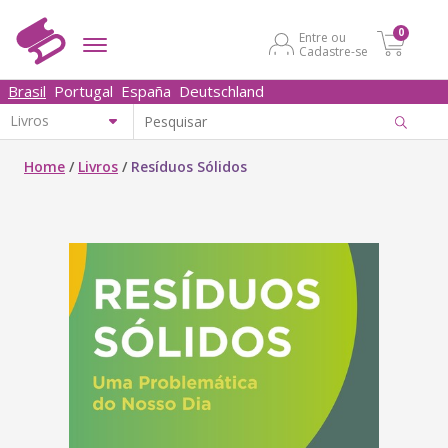
0
Entre ou
Cadastre-se
Brasil
Portugal
España
Deutschland
Home
/
Livros
/
Resíduos Sólidos