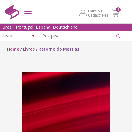
0
Entre ou
Cadastre-se
Brasil
Portugal
España
Deutschland
Home
/
Livros
/
Retorno do Messias