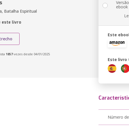
s
Versã
ebook
a, Batalha Espiritual
Le
 este livro
Este eboo
trecho
ista
1857
vezes desde 04/01/2025
Este livr
Característi
Número de