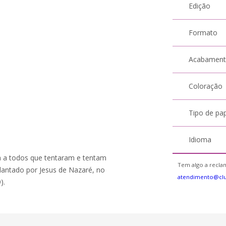
Edição
Formato
Acabamen
Coloração
Tipo de pa
Idioma
ia a todos que tentaram e tentam
Tem algo a reclam
lantado por Jesus de Nazaré, no
atendimento@cl
).