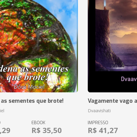
 as sementes que brote!
Vagamente vago a
el
Dvaavishati
O
EBOOK
IMPRESSO
,29
R$ 35,50
R$ 41,27