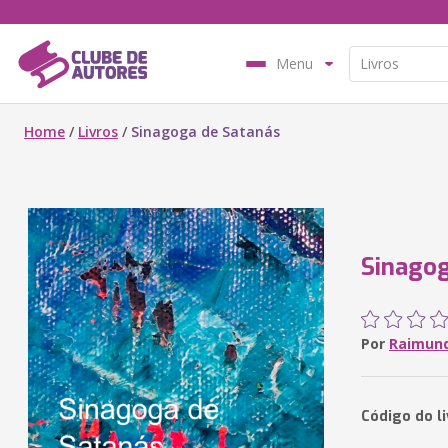
Menu
Home
/
Livros
/
Sinagoga de Satanás
Sinagog
Por
Raimund
Código do l