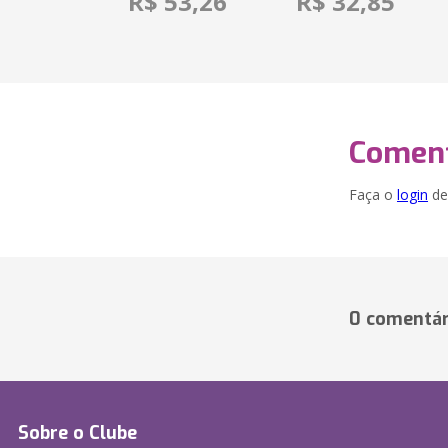
R$ 53,26
R$ 32,85
Coment
Faça o
login
dei
0 comentár
Sobre o Clube