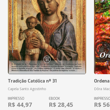
Tradição Católica nº 31
Ordena
Capela Santo Agostinho
Dôra Maci
IMPRESSO
EBOOK
IMPRESS
R$ 44,97
R$ 28,45
R$ 56