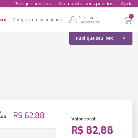
-
Publique seu livro
Acompanhe seus pedidos
Ajuda
0
Entre ou
ivro
Compras em quantidade
Cadastre-se
Publique seu livro
o
R$ 82,88
ssa
Valor total:
R$ 82,88