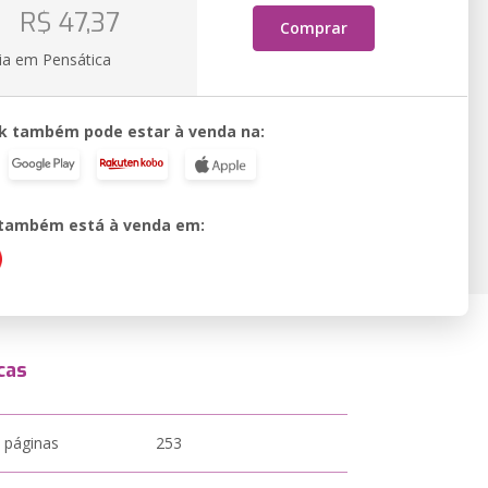
o
R$ 47,37
Comprar
ia em Pensática
k também pode estar à venda na:
o também está à venda em:
cas
 páginas
253