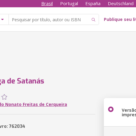
Brasil
Portugal
España
Deutschland
Publique seu l
a de Satanás
o Nonato Freitas de Cerqueira
Versã
impre
ivro: 762034