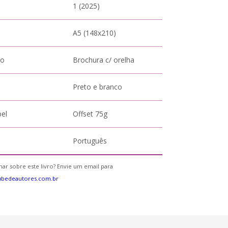
1 (2025)
A5 (148x210)
to
Brochura c/ orelha
Preto e branco
pel
Offset 75g
Português
ar sobre este livro? Envie um email para
ubedeautores.com.br