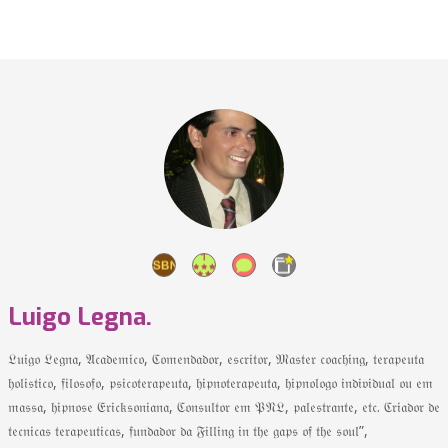
Luigo Legna.
𝔏𝔲𝔦𝔤𝔬 𝔏𝔢𝔤𝔫𝔞, 𝔄𝔠𝔞𝔡𝔢𝔪𝔦𝔠𝔬, ℭ𝔬𝔪𝔢𝔫𝔡𝔞𝔡𝔬𝔯, 𝔢𝔰𝔠𝔯𝔦𝔱𝔬𝔯, 𝔐𝔞𝔰𝔱𝔢𝔯 𝔠𝔬𝔞𝔠𝔥𝔦𝔫𝔤, 𝔱𝔢𝔯𝔞𝔭𝔢𝔲𝔱𝔞
𝔥𝔬𝔩𝔦𝔰𝔱𝔦𝔠𝔬, 𝔣𝔦𝔩𝔬𝔰𝔬𝔣𝔬, 𝔭𝔰𝔦𝔠𝔬𝔱𝔢𝔯𝔞𝔭𝔢𝔲𝔱𝔞, 𝔥𝔦𝔭𝔫𝔬𝔱𝔢𝔯𝔞𝔭𝔢𝔲𝔱𝔞, 𝔥𝔦𝔭𝔫𝔬𝔩𝔬𝔤𝔬 𝔦𝔫𝔡𝔦𝔳𝔦𝔡𝔲𝔞𝔩 𝔬𝔲 𝔢𝔪
𝔪𝔞𝔰𝔰𝔞, 𝔥𝔦𝔭𝔫𝔬𝔰𝔢 𝔈𝔯𝔦𝔠𝔨𝔰𝔬𝔫𝔦𝔞𝔫𝔞, ℭ𝔬𝔫𝔰𝔲𝔩𝔱𝔬𝔯 𝔢𝔪 𝔓𝔑𝔏, 𝔭𝔞𝔩𝔢𝔰𝔱𝔯𝔞𝔫𝔱𝔢, 𝔢𝔱𝔠. ℭ𝔯𝔦𝔞𝔡𝔬𝔯 𝔡𝔢
𝔱𝔢𝔠𝔫𝔦𝔠𝔞𝔰 𝔱𝔢𝔯𝔞𝔭𝔢𝔲𝔱𝔦𝔠𝔞𝔰, 𝔣𝔲𝔫𝔡𝔞𝔡𝔬𝔯 𝔡𝔞 𝔉𝔦𝔩𝔩𝔦𝔫𝔤 𝔦𝔫 𝔱𝔥𝔢 𝔤𝔞𝔭𝔰 𝔬𝔣 𝔱𝔥𝔢 𝔰𝔬𝔲𝔩”,