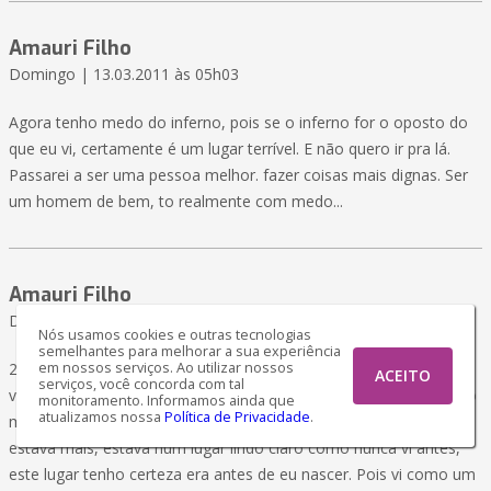
Amauri Filho
Domingo | 13.03.2011 às 05h03
Agora tenho medo do inferno, pois se o inferno for o oposto do
que eu vi, certamente é um lugar terrível. E não quero ir pra lá.
Passarei a ser uma pessoa melhor. fazer coisas mais dignas. Ser
um homem de bem, to realmente com medo...
Amauri Filho
Domingo | 13.03.2011 às 05h03
Nós usamos cookies e outras tecnologias
semelhantes para melhorar a sua experiência
em nossos serviços. Ao utilizar nossos
2º parte...>>>Na parte do livro onde fala. lembre, tente lembrar,
ACEITO
serviços, você concorda com tal
volte até sua essência... eu me deixei levar, e realmente senti algo
monitoramento. Informamos ainda que
atualizamos nossa
Política de Privacidade
.
muito estranho. Eu estava no meu quarto, e de repente não
estava mais, estava num lugar lindo claro como nunca vi antes,
este lugar tenho certeza era antes de eu nascer. Pois vi como um