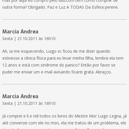
mas por aqui eu compro pelo lulu.com tem como comprar de
outra forma? Obrigado. Paz e Luz A TODAS Da Esfera perene.
Marcia Andrea
Sexta | 21.10.2011 às 16h10
Ah, ia me esquecendo, Luigo vc ficou de me dizer quando
estivesse a clinica física para eu levar minha filha, lembra ela tem
12 anos e está com sindrome do panico? Então por favor se
puder me enviar um e-mail avisando ficarei grata. Abraços.
Marcia Andrea
Sexta | 21.10.2011 às 16h10
Já comprei e li e reli todos os livros do Mestre Mor Luigo Legna, já
até conversei com ele no msn, ela me tratou de um problema, ele