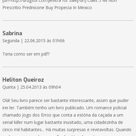
[url=http://drugsor.com]levitra for sale[/url] Cialis 5 Ml Non
Prescritio Prednisone Buy Propecia In Mexico
Sabrina
Segunda | 22.06.2015 às 01h06
Teria como ser em pdf?
Heliton Queiroz
Quinta | 25.04.2013 às 09h04
Olá! Seu livro parece ser bastante interessante, assim que puder
irei ler. Também tenho um livro publicado. Um romance policial
chamado Jogo dos Erros que conta a estória da caçada a um
serial killer num lugar bastante inusitado, uma cidadezinha de
cinco mil habitantes... Há muitas surpresas e reviravoltas. Quando