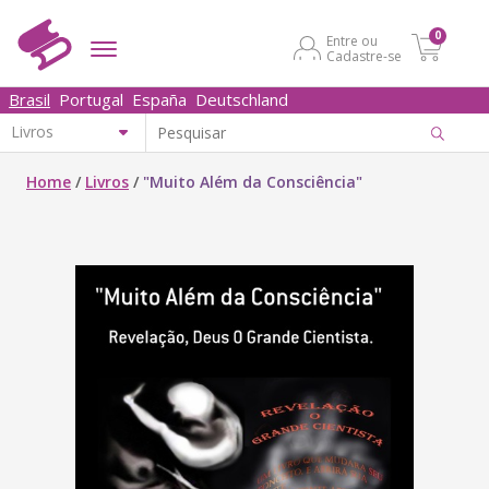
0
Entre ou
Cadastre-se
Brasil
Portugal
España
Deutschland
Home
/
Livros
/
"Muito Além da Consciência"