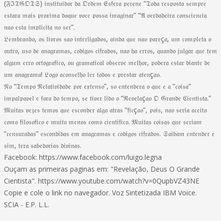
(𝔉ℑ𝔗𝔊𝔒𝔗𝔖) 𝔦𝔫𝔰𝔱𝔦𝔱𝔲𝔦𝔡𝔬𝔯 𝔡𝔞 𝔒𝔯𝔡𝔢𝔪 𝔈𝔰𝔣𝔢𝔯𝔞 𝔭𝔢𝔯𝔢𝔫𝔢 “𝔗𝔬𝔡𝔞 𝔯𝔢𝔰𝔭𝔬𝔰𝔱𝔞 𝔰𝔢𝔪𝔭𝔯𝔢
𝔢𝔰𝔱𝔞𝔯𝔞 𝔪𝔞𝔦𝔰 𝔭𝔯𝔬𝔵𝔦𝔪𝔞 𝔡𝔬𝔮𝔲𝔢 𝔳𝔬𝔠𝔢 𝔭𝔬𝔰𝔰𝔞 𝔦𝔪𝔞𝔤𝔦𝔫𝔞𝔯” “𝔄 𝔳𝔢𝔯𝔡𝔞𝔡𝔢𝔦𝔯𝔞 𝔠𝔬𝔫𝔰𝔠𝔦𝔢𝔫𝔠𝔦𝔞
𝔫𝔞𝔬 𝔢𝔰𝔱𝔞 𝔦𝔪𝔭𝔩𝔦𝔠𝔦𝔱𝔞 𝔫𝔬 𝔰𝔢𝔯”.
𝔏𝔢𝔪𝔟𝔯𝔞𝔫𝔡𝔬, 𝔬𝔰 𝔩𝔦𝔳𝔯𝔬𝔰 𝔰𝔞𝔬 𝔦𝔫𝔱𝔢𝔯𝔩𝔦𝔤𝔞𝔡𝔬𝔰, 𝔞𝔦𝔫𝔡𝔞 𝔮𝔲𝔢 𝔫𝔞𝔬 𝔭𝔞𝔯𝔢ç𝔞, 𝔲𝔪 𝔠𝔬𝔪𝔭𝔩𝔢𝔱𝔞 𝔬
𝔬𝔲𝔱𝔯𝔬, 𝔲𝔰𝔬 𝔡𝔢 𝔞𝔫𝔞𝔤𝔯𝔞𝔪𝔞𝔰, 𝔠𝔬𝔡𝔦𝔤𝔬𝔰 𝔠𝔦𝔣𝔯𝔞𝔡𝔬𝔰, 𝔫𝔞𝔬 𝔥𝔞 𝔢𝔯𝔯𝔬𝔰, 𝔮𝔲𝔞𝔫𝔡𝔬 𝔧𝔲𝔩𝔤𝔞𝔯 𝔮𝔲𝔢 𝔱𝔢𝔪
𝔞𝔩𝔤𝔲𝔪 𝔢𝔯𝔯𝔬 𝔬𝔯𝔱𝔬𝔤𝔯𝔞𝔣𝔦𝔠𝔬, 𝔬𝔲 𝔤𝔯𝔞𝔪𝔞𝔱𝔦𝔠𝔞𝔩 𝔬𝔟𝔰𝔢𝔯𝔳𝔢 𝔪𝔢𝔩𝔥𝔬𝔯, 𝔭𝔬𝔡𝔢𝔯𝔞 𝔢𝔰𝔱𝔞𝔯 𝔡𝔦𝔞𝔫𝔱𝔢 𝔡𝔢
𝔲𝔪 𝔞𝔫𝔞𝔤𝔯𝔞𝔪𝔞! 𝔏𝔬𝔤𝔬 𝔞𝔠𝔬𝔫𝔰𝔢𝔩𝔥𝔬 𝔩𝔢𝔯 𝔱𝔬𝔡𝔬𝔰 𝔢 𝔭𝔯𝔢𝔰𝔱𝔞𝔯 𝔞𝔱𝔢𝔫ç𝔞𝔬.
𝔑𝔬 “𝔗𝔢𝔪𝔭𝔬 ℜ𝔢𝔩𝔞𝔱𝔦𝔳𝔦𝔡𝔞𝔡𝔢 𝔭𝔬𝔯 𝔢𝔵𝔱𝔢𝔫𝔰𝔬”, 𝔰𝔬 𝔢𝔫𝔱𝔢𝔫𝔡𝔢𝔯𝔞 𝔬 𝔮𝔲𝔢 𝔢 𝔞 “𝔠𝔬𝔦𝔰𝔞”
𝔦𝔪𝔭𝔞𝔩𝔭𝔞𝔳𝔢𝔩 𝔢 𝔣𝔬𝔯𝔞 𝔡𝔬 𝔱𝔢𝔪𝔭𝔬, 𝔰𝔢 𝔱𝔦𝔳𝔢𝔯 𝔩𝔦𝔡𝔬 𝔬 “ℜ𝔢𝔳𝔢𝔩𝔞ç𝔞𝔬 𝔒 𝔊𝔯𝔞𝔫𝔡𝔢 ℭ𝔦𝔢𝔫𝔱𝔦𝔰𝔱𝔞.”
𝔐𝔲𝔦𝔱𝔞𝔰 𝔳𝔢𝔷𝔢𝔰 𝔱𝔢𝔪𝔬𝔰 𝔮𝔲𝔢 𝔢𝔰𝔠𝔬𝔫𝔡𝔢𝔯 𝔞𝔩𝔤𝔬 𝔞𝔱𝔯𝔞𝔰 “𝔣𝔦𝔠ç𝔞𝔬”, 𝔭𝔬𝔦𝔰, 𝔫𝔞𝔬 𝔰𝔢𝔯𝔦𝔞 𝔞𝔠𝔢𝔦𝔱𝔬
𝔠𝔬𝔪𝔬 𝔣𝔦𝔩𝔬𝔰𝔬𝔣𝔦𝔠𝔬 𝔢 𝔪𝔲𝔦𝔱𝔬 𝔪𝔢𝔫𝔬𝔰 𝔠𝔬𝔪𝔬 𝔠𝔦𝔢𝔫𝔱𝔦𝔣𝔦𝔠𝔬. 𝔐𝔲𝔦𝔱𝔞𝔰 𝔠𝔬𝔦𝔰𝔞𝔰 𝔮𝔲𝔢 𝔰𝔢𝔯𝔦𝔞𝔪
“𝔠𝔢𝔫𝔰𝔲𝔯𝔞𝔡𝔞𝔰” 𝔢𝔰𝔠𝔬𝔫𝔡𝔦𝔡𝔞𝔰 𝔢𝔪 𝔞𝔫𝔞𝔤𝔯𝔞𝔪𝔞𝔰 𝔢 𝔠𝔬𝔡𝔦𝔤𝔬𝔰 𝔠𝔦𝔣𝔯𝔞𝔡𝔬𝔰. 𝔖𝔞𝔦𝔟𝔞𝔪 𝔢𝔫𝔱𝔢𝔫𝔡𝔢𝔯 𝔢
𝔰𝔦𝔪, 𝔱𝔢𝔯𝔞 𝔰𝔞𝔟𝔢𝔡𝔬𝔯𝔦𝔞𝔰 𝔡𝔦𝔳𝔦𝔫𝔞𝔰.
Facebook: https://www.facebook.com/luigo.legna
Ouçam as primeiras paginas em: "Revelação, Deus O Grande
Cientista". https://www.youtube.com/watch?v=0QupbVZ43NE
Copie e cole o link no navegador. Voz Sintetizada IBM Voice.
SCIA - E.P. L.L.