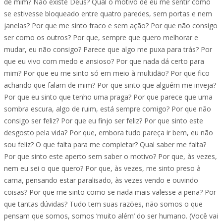
de mim? Não existe Deus? Qual o motivo de eu me sentir como
se estivesse bloqueado entre quatro paredes, sem portas e nem
janelas? Por que me sinto fraco e sem ação? Por que não consigo
ser como os outros? Por que, sempre que quero melhorar e
mudar, eu não consigo? Parece que algo me puxa para trás? Por
que eu vivo com medo e ansioso? Por que nada dá certo para
mim? Por que eu me sinto só em meio à multidão? Por que fico
achando que falam de mim? Por que sinto que alguém me inveja?
Por que eu sinto que tenho uma praga? Por que parece que uma
sombra escura, algo de ruim, está sempre comigo? Por que não
consigo ser feliz? Por que eu finjo ser feliz? Por que sinto este
desgosto pela vida? Por que, embora tudo pareça ir bem, eu não
sou feliz? O que falta para me completar? Qual saber me falta?
Por que sinto este aperto sem saber o motivo? Por que, às vezes,
nem eu sei o que quero? Por que, às vezes, me sinto preso à
cama, pensando estar paralisado, às vezes vendo e ouvindo
coisas? Por que me sinto como se nada mais valesse a pena? Por
que tantas dúvidas? Tudo tem suas razões, não somos o que
pensam que somos, somos ‘muito além’ do ser humano. (Você vai