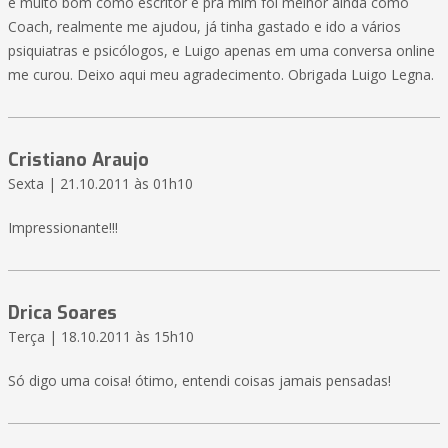
é muito bom como escritor e pra mim foi melhor ainda como
Coach, realmente me ajudou, já tinha gastado e ido a vários
psiquiatras e psicólogos, e Luigo apenas em uma conversa online
me curou. Deixo aqui meu agradecimento. Obrigada Luigo Legna.
Cristiano Araujo
Sexta | 21.10.2011 às 01h10
Impressionante!!!
Drica Soares
Terça | 18.10.2011 às 15h10
Só digo uma coisa! ótimo, entendi coisas jamais pensadas!