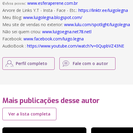
𝔈𝔰𝔣𝔢𝔯𝔞 𝔭𝔢𝔯𝔢𝔫𝔢:
www.esferaperene.com.br
Arvore de Links Y.T - Insta - Face - Etc.:
https://linktr.ee/luigolegna
Meu Blog:
www.luigolegna.blogspot.com/
Meu site de vendas no exterior:
www.lulu.com/spotlight/luigolegna
Não sei quem criou:
www.luigoegna.net78.netl
Facebook:
www.facebook.com/luigo.legna
AudioBook :
https://www.youtube.com/watch?v=0QupbVZ43NE
Perfil completo
Fale com o autor
Mais publicações desse autor
Ver a lista completa