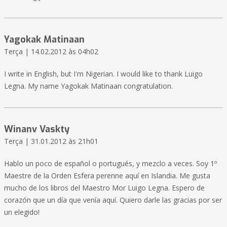
Yagokak Matinaan
Terça | 14.02.2012 às 04h02
I write in English, but I'm Nigerian. I would like to thank Luigo
Legna. My name Yagokak Matinaan congratulation.
Winanv Vaskty
Terça | 31.01.2012 às 21h01
Hablo un poco de español o portugués, y mezclo a veces. Soy 1º
Maestre de la Orden Esfera perenne aquí en Islandia. Me gusta
mucho de los libros del Maestro Mor Luigo Legna. Espero de
corazón que un día que venía aquí. Quiero darle las gracias por ser
un elegido!