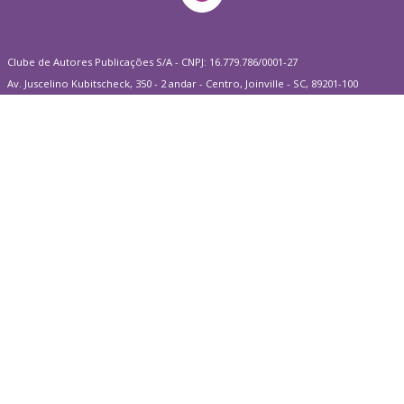
Clube de Autores Publicações S/A - CNPJ: 16.779.786/0001-27
Av. Juscelino Kubitscheck, 350 - 2 andar - Centro, Joinville - SC, 89201-100