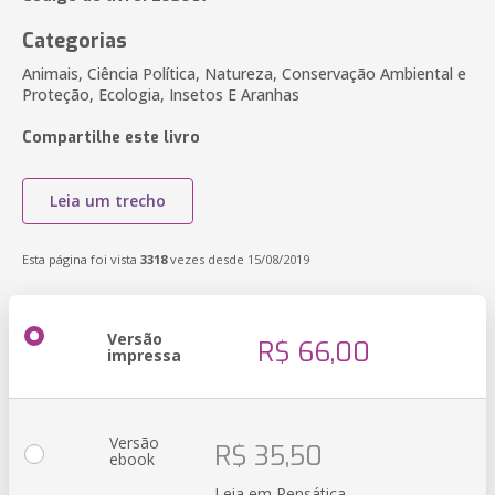
Categorias
Animais, Ciência Política, Natureza, Conservação Ambiental e
Proteção, Ecologia, Insetos E Aranhas
Compartilhe este livro
Leia um trecho
Esta página foi vista
3318
vezes desde 15/08/2019
Versão
R$ 66,00
impressa
Versão
R$ 35,50
ebook
Leia em Pensática