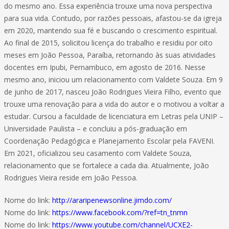
do mesmo ano. Essa experiência trouxe uma nova perspectiva
para sua vida. Contudo, por razões pessoais, afastou-se da igreja
em 2020, mantendo sua fé e buscando o crescimento espiritual.
Ao final de 2015, solicitou licença do trabalho e residiu por oito
meses em João Pessoa, Paraíba, retornando às suas atividades
docentes em Ipubi, Pernambuco, em agosto de 2016. Nesse
mesmo ano, iniciou um relacionamento com Valdete Souza. Em 9
de junho de 2017, nasceu João Rodrigues Vieira Filho, evento que
trouxe uma renovação para a vida do autor e o motivou a voltar a
estudar. Cursou a faculdade de licenciatura em Letras pela UNIP –
Universidade Paulista – e concluiu a pós-graduação em
Coordenação Pedagógica e Planejamento Escolar pela FAVENI.
Em 2021, oficializou seu casamento com Valdete Souza,
relacionamento que se fortalece a cada dia. Atualmente, João
Rodrigues Vieira reside em João Pessoa.
Nome do link:
http://araripenewsonline.jimdo.com/
Nome do link:
https://www.facebook.com/?ref=tn_tnmn
Nome do link:
https://www.youtube.com/channel/UCXE2-