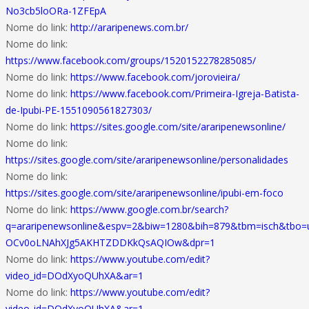
No3cb5loORa-1ZFEpA
Nome do link:
http://araripenews.com.br/
Nome do link:
https://www.facebook.com/groups/1520152278285085/
Nome do link:
https://www.facebook.com/jorovieira/
Nome do link:
https://www.facebook.com/Primeira-Igreja-Batista-
de-Ipubi-PE-1551090561827303/
Nome do link:
https://sites.google.com/site/araripenewsonline/
Nome do link:
https://sites.google.com/site/araripenewsonline/personalidades
Nome do link:
https://sites.google.com/site/araripenewsonline/ipubi-em-foco
Nome do link:
https://www.google.com.br/search?
q=araripenewsonline&espv=2&biw=1280&bih=879&tbm=isch&tbo
OCv0oLNAhXJg5AKHTZDDKkQsAQIOw&dpr=1
Nome do link:
https://www.youtube.com/edit?
video_id=DOdXyoQUhXA&ar=1
Nome do link:
https://www.youtube.com/edit?
video_id=DOdXyoQUhXA&ar=1