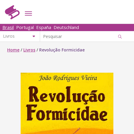
Brasil
Portugal
España
Deutschland
Home
/
Livros
/
Revolução Formicidae