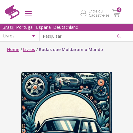
0
Entre ou
Cadastre-se
Brasil
Portugal
España
Deutschland
Home
/
Livros
/
Rodas que Moldaram o Mundo