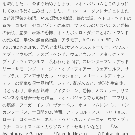
を減らしたい、今すぐ始めましょう。レオ・バルゴムもこのように
して次の作品を生み出しました。『コントス・ソブレナチュレまた
は超常現象の物語、4つの恐怖の物語、都市伝説、ペドロ・ベアトの
冒険、コルポ・セコとゾンビの軍団、ブラジルのサスペンスと恐怖
の伝説、悪夢、表紙の恐怖、オ・カボクロ・ダグアとポソ・フンド
の死の謎、学校の超自然物語、アラモア、A C reature 3D、O
Visitante Noturno、恐怖と出現のサスペンスストーリー、ハウス・
オブ・ソウルズ、デスズ・ベンド、ウェアウルフ、アタック・オ
ブ・ザ・ウェアウルフ、呪われたるつぼ、スレンダーマン：デッド
リー・サモニング、エニグマ・オブ・フィアー、ウェアウルフ、サ
ープラス、ディアボリカル・パッション、スリー・ストア・オブ・
テラーの簡単な異世界物語、シティ...夜が来ると、地球外生命体。
（とりわけ、著者が熟練、フィクション、恐怖、ミステリー、サス
ペンスを混ぜ合わせた作品。レオ・パジェウでも同様に、アフリカ
の痕跡、フーガ・インプロヴァーベル、オス・マムレンゴス・エン
カンタードス、十日間の30時間、ア・フロル・ノス・トリリョス、
ローザ、ロジーニャ、ネム・トゥア・ネム・ミーニャ、ウマ・ブラ
ウナ、コントス・エ・カウソス・ド・セルトンなど） 、「As
Aventuras de Galinzé」、「Duende Negro」、「Crônicas de um