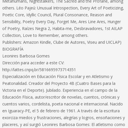
Metahumans, Nightstalkers, The Sacred and the Profane, among
others. Léo Pajeú: Unusual Introspection, Every Art of Poeticizing,
Poetic Core, Idyllic Council, Plural Consonance, Reason and
Sensibility, Poetry Every Day, Forget Me, Ares Line Ares, Hunger
of Poetry, Raízes Negra 2, Habita-me, Desbravadores, 1st AILAP
Collection, Love to Remember, among others.
Publishers: Amazon Kindle, Clube de Autores, Viseu and UICLAP)
BIOGRAFÍA
Leonires Barbosa Gomes
Dirección para acceder a este CV:
http://lattes.cnpq.br/5816695973714351
Especialización en Educación Física Escolar y en Atletismo y
Peatonalidad. Creador del Proyecto 4B (Cuatro Bases para la
Victoria en el Deporte). Jubilado. Experiencia en el campo de la
Educación Física, autor/escritor de novelas, cuentos, crónicas y
cuentos varios, cordelista, poeta nacional e internacional. Nacido
en Iguaracy-PE, el 5 de febrero de 1961. A través de la escritura
exorciza miedos y frustraciones, alegrías y logros, ensoñaciones y
placeres, y así surgió Leonires Barbosa Gomes: El atletismo como