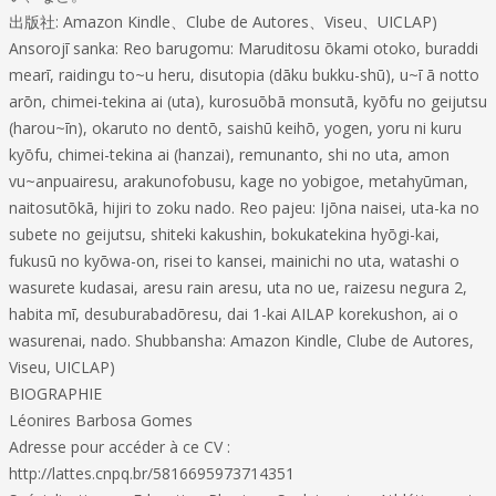
出版社: Amazon Kindle、Clube de Autores、Viseu、UICLAP)
Ansorojī sanka: Reo barugomu: Maruditosu ōkami otoko, buraddi
mearī, raidingu to~u heru, disutopia (dāku bukku-shū), u~ī ā notto
arōn, chimei-tekina ai (uta), kurosuōbā monsutā, kyōfu no geijutsu
(harou~īn), okaruto no dentō, saishū keihō, yogen, yoru ni kuru
kyōfu, chimei-tekina ai (hanzai), remunanto, shi no uta, amon
vu~anpuairesu, arakunofobusu, kage no yobigoe, metahyūman,
naitosutōkā, hijiri to zoku nado. Reo pajeu: Ijōna naisei, uta-ka no
subete no geijutsu, shiteki kakushin, bokukatekina hyōgi-kai,
fukusū no kyōwa-on, risei to kansei, mainichi no uta, watashi o
wasurete kudasai, aresu rain aresu, uta no ue, raizesu negura 2,
habita mī, desuburabadōresu, dai 1-kai AILAP korekushon, ai o
wasurenai, nado. Shubbansha: Amazon Kindle, Clube de Autores,
Viseu, UICLAP)
BIOGRAPHIE
Léonires Barbosa Gomes
Adresse pour accéder à ce CV :
http://lattes.cnpq.br/5816695973714351