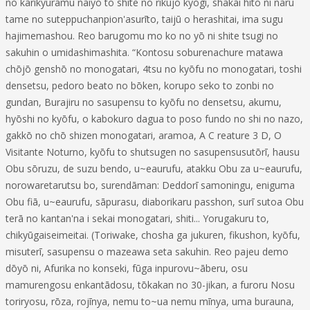
no karikyuramu naiyō to shite no rikujō kyōgi, shakai hito ni naru
tame no suteppuchanpion'asurīto, taijū o herashitai, ima sugu
hajimemashou. Reo barugomu mo ko no yō ni shite tsugi no
sakuhin o umidashimashita. “Kontosu soburenachure matawa
chōjō genshō no monogatari, 4tsu no kyōfu no monogatari, toshi
densetsu, pedoro beato no bōken, korupo seko to zonbi no
gundan, Burajiru no sasupensu to kyōfu no densetsu, akumu,
hyōshi no kyōfu, o kabokuro dagua to poso fundo no shi no nazo,
gakkō no chō shizen monogatari, aramoa, A C reature 3 D, O
Visitante Noturno, kyōfu to shutsugen no sasupensusutōrī, hausu
Obu sōruzu, de suzu bendo, u~eaurufu, atakku Obu za u~eaurufu,
norowaretarutsu bo, surendāman: Deddorī samoningu, eniguma
Obu fiā, u~eaurufu, sāpurasu, diaborikaru passhon, surī sutoa Obu
terā no kantan'na i sekai monogatari, shiti... Yorugakuru to,
chikyūgaiseimeitai. (Toriwake, chosha ga jukuren, fikushon, kyōfu,
misuterī, sasupensu o mazeawa seta sakuhin. Reo pajeu demo
dōyō ni, Afurika no konseki, fūga inpurovu~āberu, osu
mamurengosu enkantādosu, tōkakan no 30-jikan, a furoru Nosu
toriryosu, rōza, rojīnya, nemu to~ua nemu mīnya, uma burauna,