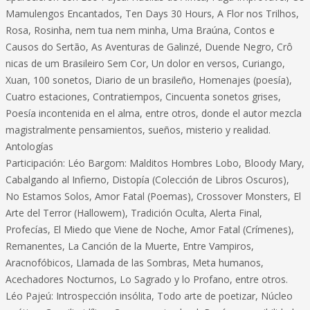
Mamulengos Encantados, Ten Days 30 Hours, A Flor nos Trilhos,
Rosa, Rosinha, nem tua nem minha, Uma Braúna, Contos e
Causos do Sertão, As Aventuras de Galinzé, Duende Negro, Crô
nicas de um Brasileiro Sem Cor, Un dolor en versos, Curiango,
Xuan, 100 sonetos, Diario de un brasileño, Homenajes (poesía),
Cuatro estaciones, Contratiempos, Cincuenta sonetos grises,
Poesía incontenida en el alma, entre otros, donde el autor mezcla
magistralmente pensamientos, sueños, misterio y realidad.
Antologías
Participación: Léo Bargom: Malditos Hombres Lobo, Bloody Mary,
Cabalgando al Infierno, Distopía (Colección de Libros Oscuros),
No Estamos Solos, Amor Fatal (Poemas), Crossover Monsters, El
Arte del Terror (Hallowem), Tradición Oculta, Alerta Final,
Profecías, El Miedo que Viene de Noche, Amor Fatal (Crímenes),
Remanentes, La Canción de la Muerte, Entre Vampiros,
Aracnofóbicos, Llamada de las Sombras, Meta humanos,
Acechadores Nocturnos, Lo Sagrado y lo Profano, entre otros.
Léo Pajeú: Introspección insólita, Todo arte de poetizar, Núcleo