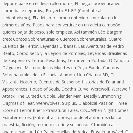
deporte base en el desarrollo motriz, El juego socioeducativo
como base deportiva, Proyecto E.L.E.S (Combate al
sedentarismo), El atletismo como contenido curricular en los
primeros años, Pasos para convertirse en un atleta campeón ,
quieres bajar de peso, solo empieza. Así también Léo Bargom
creó: Contos Sobrenaturais o Cuentos Sobrenaturales, Cuatro
Cuentos de Terror, Leyendas Urbanas, Las Aventuras de Pedro
Beato, Corpo Seco y la Legión de Zombies, Leyendas Brasileñas
de Suspenso y Terror, Pesadillas, Terror en la Portada, O Caboclo
D’água y el Misterio de las Muertes en Poço Fundo, Cuentos
Sobrenaturales de la Escuela, Alamoa, Una Criatura 3D, O
Visitante Noturno, Cuentos de Suspenso Historias de Fe ar and
Appearances, House of Souls, Death's Curve, Werewolf, Werewolf
Attack, The Cursed Crucible, Slender Man: Deadly Summoning,
Enigmas of Fear, Werewolves, Surplus, Diabolical Passion, Three
Store of Terror Brief Extranatural Tales, City... When Night Comes,
Extraterrestres. (Entre otras, obras, donde el autor mezcla con
maestría, ficción, terror, misterio y suspenso. Y también así
aparecieron con Léo Pajeú: Huellas de África, Fuga Improvável, Os