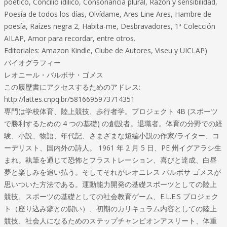
poético, Concilio idílico, Consonancia plural, Razón y sensibilidad,
Poesía de todos los días, Olvídame, Ares Line Ares, Hambre de
poesía, Raízes negra 2, Habita-me, Desbravadores, 1ª Colección
AILAP, Amor para recordar, entre otros.
Editoriales: Amazon Kindle, Clube de Autores, Viseu y UICLAP)
バイオグラフィー
レオニール・バルボサ・ゴメス
この履歴書にアクセスするためのアドレス:
http://lattes.cnpq.br/5816695973714351
専門は学校体育、陸上競技、歩行者学。プロジェクト 4B (スポーツ
で勝利するための 4 つの基礎) の創設者。退職者。体育の分野での経
験、小説、物語、年代記、さまざまな短編小説の作家/ライター、コ
ーデリスト、国内外の詩人。 1961 年 2 月 5 日、PE 州イグアラシ生
まれ。執筆を通じて恐怖とフラストレーション、喜びと達成、白昼
夢と楽しみを追い払う。そしてそれがレオニレス バルボサ ゴメスが
思いついた方法である。運動能力開発の基礎スポーツとしての陸上
競技、スポーツの基礎としての社会教育ゲーム、E.L.E.S プロジェク
ト（座り込み癖との闘い）、初期のカリキュラム内容としての陸上
競技、社会人になるためのステップチャンピオンアスリート、体重