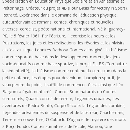
Spécialisation en Education Physique Scolaire et en Athlétisme et
Piétonnage. Créateur du projet 4B (Four Basis for Victory in Sport).
Retraité. Expérience dans le domaine de l'éducation physique,
auteur/écrivain de romans, contes, chroniques et nouvelles
diverses, cordelist, poète national et international. Né à Iguaracy-
PE, le 5 février 1961. Par l'écriture, il exorcise les peurs et les
frustrations, les joies et les réalisations, les rêveries et les plaisirs,
et c'est ainsi que Leonires Barbosa Gomes a imaginé : l'athlétisme
comme sport de base dans le développement moteur, les jeux
socio-éducatifs comme base sportive, le projet E.L.E.S (Combattre
la sédentarité), l'athlétisme comme contenu du curriculum dans la
petite enfance, les étapes pour devenir un champion sportif, je
veux perdre du poids, il suffit de commencer. C'est ainsi que Léo
Bargom a également créé : Contos Sobrenaturais ou Contes
surnaturels, Quatre contes de terreur, Légendes urbaines, Les
aventures de Pedro Beato, Corpo Seco et la Légion des zombies,
Légendes brésiliennes du suspense et de la terreur, Cauchemars,
Terreur en couverture, O Caboclo D'água et le mystère des morts
à Poço Fundo, Contes surnaturels de l'école, Alamoa, Une