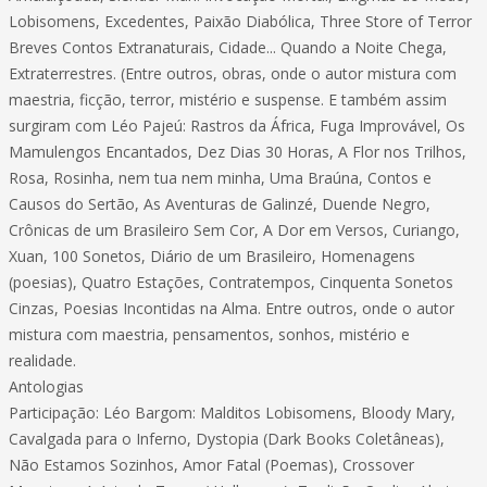
Lobisomens, Excedentes, Paixão Diabólica, Three Store of Terror
Breves Contos Extranaturais, Cidade... Quando a Noite Chega,
Extraterrestres. (Entre outros, obras, onde o autor mistura com
maestria, ficção, terror, mistério e suspense. E também assim
surgiram com Léo Pajeú: Rastros da África, Fuga Improvável, Os
Mamulengos Encantados, Dez Dias 30 Horas, A Flor nos Trilhos,
Rosa, Rosinha, nem tua nem minha, Uma Braúna, Contos e
Causos do Sertão, As Aventuras de Galinzé, Duende Negro,
Crônicas de um Brasileiro Sem Cor, A Dor em Versos, Curiango,
Xuan, 100 Sonetos, Diário de um Brasileiro, Homenagens
(poesias), Quatro Estações, Contratempos, Cinquenta Sonetos
Cinzas, Poesias Incontidas na Alma. Entre outros, onde o autor
mistura com maestria, pensamentos, sonhos, mistério e
realidade.
Antologias
Participação: Léo Bargom: Malditos Lobisomens, Bloody Mary,
Cavalgada para o Inferno, Dystopia (Dark Books Coletâneas),
Não Estamos Sozinhos, Amor Fatal (Poemas), Crossover