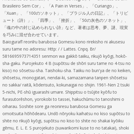
Brasileiro Sem Cor」、「A Pain in Verses」、「Curiango」、
「Xuan」、「100のソネット」、「ブラジル人の日記」、「トリビ
ュート（詩）」、「四季」、「挫折」、「50の灰色のソネット」、
「魂の中の封じ込められない詩」など、著者は思考、夢、謎、現実
を巧みに混ぜ合わせています。
Baiogurafī reonīru barubosa Gomesu kono rirekisho ni akusesu
suru tame no adoresu: Http: / / Lattes. Cnpq. Br/
5816695973714351 senmon wa gakkō taiiku, rikujō kyōgi, hokō-
sha-gaku. Purojekuto 4 B (supōtsu de shōri suru tame no 4-tsu no
kiso) no sōsetsu-sha. Taishoku-sha. Taiiku no bun'ya de no keiken,
shōsetsu, monogatari, nendai-ki, samazamana tanpen shōsetsu
no sakka/ raitā, kōderisuto, kokunaigai no shijin. 1961-Nen 2 tsuki
5-nichi, PE-shū iguarashi umare. Shippitsu o tsūjite kyōfu to
furasutorēshon, yorokobi to tassei, hakuchūmu to tanoshimi o
oiharau. Soshite sore ga reoniresu barubosa Gomesu ga
omoitsuita hōhōdearu. Undō nōryoku kaihatsu no kiso supōtsu to
shite no rikujō kyōgi, supōtsu no kiso to shite no shakai kyōiku
gēmu, E. L. E. S purojekuto (suwarikomi kuse to no tatakai), shoki