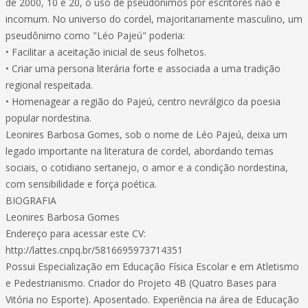
de 2000, 10 e 20, o uso de pseudônimos por escritores não é
incomum. No universo do cordel, majoritariamente masculino, um
pseudônimo como "Léo Pajeú" poderia:
• Facilitar a aceitação inicial de seus folhetos.
• Criar uma persona literária forte e associada a uma tradição
regional respeitada.
• Homenagear a região do Pajeú, centro nevrálgico da poesia
popular nordestina.
Leonires Barbosa Gomes, sob o nome de Léo Pajeú, deixa um
legado importante na literatura de cordel, abordando temas
sociais, o cotidiano sertanejo, o amor e a condição nordestina,
com sensibilidade e força poética.
BIOGRAFIA
Leonires Barbosa Gomes
Endereço para acessar este CV:
http://lattes.cnpq.br/5816695973714351
Possui Especialização em Educação Física Escolar e em Atletismo
e Pedestrianismo. Criador do Projeto 4B (Quatro Bases para
Vitória no Esporte). Aposentado. Experiência na área de Educação