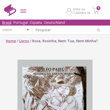
0
Entre ou
Cadastre-se
Brasil
Portugal
España
Deutschland
Home
/
Livros
/
Rosa, Rosinha, Nem Tua, Nem Minha?