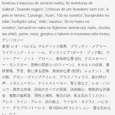
kontosu e kausosu do seruton nado),`As Aventuras de
Galinzé',`Duende neguro',`Crônicas de um Brasileiro Sem Cor',`A
pein in Verses',`Curiango',`Xuan',`100 no sonetto',`burajiruhito no
nikki',`toribyūto (uta)',`shiki',`zasetsu',`50 no haiiro no
sonetto',`tamashī no naka no fūjikome rarenai uta' nado, chosha
wa shikō, yume, nazo, genjitsu o takumi ni mazeawa sete imasu.
アンソロジー
参加: レオ・バルゴム: マルディトス狼男、ブラッディ・メアリー、
ライディング・トゥ・ヘル、ディストピア (ダーク・ブック集)、ウ
ィー・アー・ノット・アローン、致命的な愛 (詩)、クロスオーバ
ー・モンスター、恐怖の芸術 (ハロウィーン)、オカルトの伝統、最
終警報、予言、夜に来る恐怖、致命的な愛 (犯罪)、レムナント、死
の歌、アモン・ヴァンプアイレス、アラクノフォブス、影の呼び
声、メタヒューマン、ナイトストーカー、聖と俗など。レオ・パジ
ェウ：異常な内省、詩化のすべての芸術、詩的核心、牧歌的な評議
会、複数の協和音、理性と感性、毎日の詩、私を忘れてください、
アレス・ライン・アレス、詩の飢え、ライゼス・ネグラ2、ハビタ・
ミー、デスブラバドーレス、第1回AILAPコレクション、愛を忘れな
い、など。