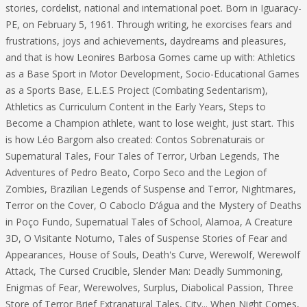
stories, cordelist, national and international poet. Born in Iguaracy-
PE, on February 5, 1961. Through writing, he exorcises fears and
frustrations, joys and achievements, daydreams and pleasures,
and that is how Leonires Barbosa Gomes came up with: Athletics
as a Base Sport in Motor Development, Socio-Educational Games
as a Sports Base, E.L.E.S Project (Combating Sedentarism),
Athletics as Curriculum Content in the Early Years, Steps to
Become a Champion athlete, want to lose weight, just start. This
is how Léo Bargom also created: Contos Sobrenaturais or
Supernatural Tales, Four Tales of Terror, Urban Legends, The
Adventures of Pedro Beato, Corpo Seco and the Legion of
Zombies, Brazilian Legends of Suspense and Terror, Nightmares,
Terror on the Cover, O Caboclo D’água and the Mystery of Deaths
in Poço Fundo, Supernatual Tales of School, Alamoa, A Creature
3D, O Visitante Noturno, Tales of Suspense Stories of Fear and
Appearances, House of Souls, Death's Curve, Werewolf, Werewolf
Attack, The Cursed Crucible, Slender Man: Deadly Summoning,
Enigmas of Fear, Werewolves, Surplus, Diabolical Passion, Three
Store of Terror Brief Extranatural Tales, City... When Night Comes,