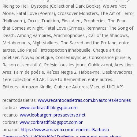
Riding to Hell, Dystopia (Collectional Dark Books), We Are Not
Alone, Fatal Love (Poems), Crossover Monsters, The Art of Terror
(Hallowem), Occult Tradition, Final Alert, Prophecies, The Fear
that Comes at Night, Fatal Love (Crimes), Remnants, The Song of
Death, Among Vampires, Arachnophobes , Call of the Shadows,
Metahuman s, Nightstalkers, The Sacred and the Profane, entre
autres. Léo Pajeú : Introspection inhabituelle, Chaque art de
poétiser, Noyau poétique, Conseil idyllique, Consonance plurielle,
Raison et sensibilité, Poésie tous les jours, Oubliez-moi, Ares Line
Ares, Faim de poésie, Raízes Negra 2, Habita-me, Desbravadores,
1ère collection AILAP, Love to Remember, entre autres.
Éditeurs : Amazon Kindle, Clube de Autores, Viseu et UICLAP)
recantodasletras:
www.recantodasletras.com.br/autores/leonires
corbraz:
www.corbrazdf.blogspot.com
recanto:
www.leobargom.prosaeverso.net
corbraz:
www.corbrazdf.blogspot.com.br
amazon:
https://www.amazon.com/Leonires-Barbosa-
Gomes/e/B01N4CKYM9%3Fref=dbs_a_mng_rwt_scns_share