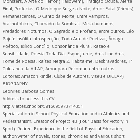
Monsters, A Arte do Terror ( Hallowem), Tradição Oculta, Alerta
Final, Profecias, O Medo que Surge a Noite, Amor Fatal (Crimes),
Remanescentes, O Canto da Morte, Entre Vampiros,
Aracnofóbicos, Chamado da Sombras, Meta-humanos,
Predadores Noturnos, O Sagrado e o Profano, entre outros. Léo
Pajeú: Insólita Introspecção, Toda Arte de Poetizar, Âmago
Poético, Idílico Concílio, Consonância Plural, Razão e
Sensibilidade, Poesia Toda Dia, Esqueça-me, Ares Line Ares,
Fome de Poesia, Raízes Negra 2, Habita-me, Desbravadores, 1ª
Coletânea da AILAP, Amor para Recordar, entre outros.
Editoras: Amazon Kindle, Clube de Autores, Viseu e UICLAP)
BIOGRAPHY
Leonires Barbosa Gomes
Address to access this CV:
http://lattes.cnpq.br/5816695973714351
Specialization in School Physical Education and in Athletics and
Pedestrianism. Creator of Project 4B (Four Basis for Victory in
Sport). Retiree. Experience in the field of Physical Education,
author/writer of novels, stories, chronicles and various short