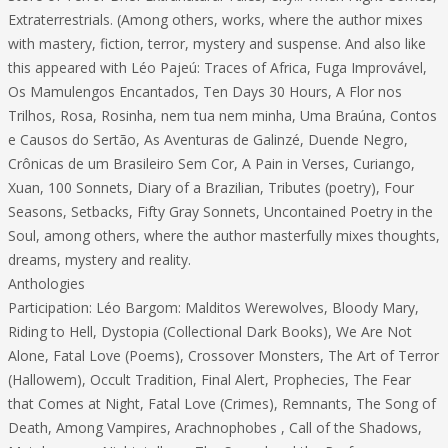
Extraterrestrials. (Among others, works, where the author mixes
with mastery, fiction, terror, mystery and suspense. And also like
this appeared with Léo Pajeú: Traces of Africa, Fuga Improvável,
Os Mamulengos Encantados, Ten Days 30 Hours, A Flor nos
Trilhos, Rosa, Rosinha, nem tua nem minha, Uma Braúna, Contos
e Causos do Sertão, As Aventuras de Galinzé, Duende Negro,
Crônicas de um Brasileiro Sem Cor, A Pain in Verses, Curiango,
Xuan, 100 Sonnets, Diary of a Brazilian, Tributes (poetry), Four
Seasons, Setbacks, Fifty Gray Sonnets, Uncontained Poetry in the
Soul, among others, where the author masterfully mixes thoughts,
dreams, mystery and reality.
Anthologies
Participation: Léo Bargom: Malditos Werewolves, Bloody Mary,
Riding to Hell, Dystopia (Collectional Dark Books), We Are Not
Alone, Fatal Love (Poems), Crossover Monsters, The Art of Terror
(Hallowem), Occult Tradition, Final Alert, Prophecies, The Fear
that Comes at Night, Fatal Love (Crimes), Remnants, The Song of
Death, Among Vampires, Arachnophobes , Call of the Shadows,