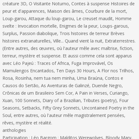
créature 3D, O Visitante Noturno, Contes à suspense Histoires de
peur et d'apparences, Maison des âmes, Courbure de la mort,
Loup-garou, Attaque du loup-garou, Le creuset maudit, Homme
svelte : Invocation mortelle, Enigmes de la peur, Loups-garous,
Surplus, Passion diabolique, Trois histoires de terreur Brèves
histoires extranaturelles, Ville... Quand vient la nuit, Extraterrestres.
(Entre autres, des œuvres, où l'auteur mêle avec maîtrise, fiction,
terreur, mystère et suspense. Et aussi comme cela sont apparus
avec Léo Pajeú : Traces of Africa, Fuga Improvável, Os
Mamulengos Encantados, Ten Days 30 Hours, A Flor nos Trilhos,
Rosa, Rosinha, nem tua nem minha, Uma Braúna, Contos e
Causos do Sertão, As Aventuras de Galinzé, Duende Negro,
Crônicas de um Brasileiro Sem Cor, A Pain in Verses, Curiango,
Xuan, 100 Sonnets, Diary of a Brazilian, Tributes (poetry), Four
Seasons, Setbacks, Fifty Grey Sonnets, Uncontained Poetry in the
Soul, entre autres, où l'auteur mêle magistralement pensées,
rêves, mystère et réalité.
anthologies
Participation : Léo Bargom : Malditos Werewolves, Bloody Mary,