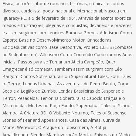
Física, autor/escritor de romance, histórias, crônicas e contos
diversos, cordelista, poeta nacional e internacional. Nasceu em
Iguaracy-PE, a 5 de fevereiro de 1961. Através da escrita exorciza
medos e frustrações, alegrias e conquistas, devaneios e prazeres,
e assim surgiram com Leonires Barbosa Gomes: Atletismo Como
Esporte Base no Desenvolvimento Motor, Brincadeiras
Socioeducativas como Base Desportiva, Projeto E.L.E.S (Combate
ao Sedentarismo), Atletismo Como Conteúdo Curricular nos Anos
Iniciais, Passos para se Tornar um Atleta Campeão, Quer
Emagrecer é só começar. Também assim surgiram com Léo
Bargom: Contos Sobrenaturais ou Supernatural Tales, Four Tales
of Terror, Lendas Urbanas, As aventuras de Pedro Beato, Corpo
Seco e a Legião de Zumbis, Lendas Brasileiras de Suspense e
Terror, Pesadelos, Terror na Cobertura, O Caboclo D’água e o
Mistério das Mortes no Poço Fundo, Supernatual Tales of School,
Alamoa, A Criatura 3D, O Visitante Noturno, Tales of Suspense
Stories of Fear and Appearances, Casa das Almas, Curva da
Morte, Werewolf, O Ataque do Lobisomem, A Botija
Amaldiçoada, Slender Man: Invocação Mortal, Enigmas do Medo,