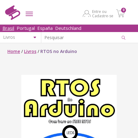
0
Entre ou
Cadastre-se
Brasil
Portugal
España
Deutschland
Home
/
Livros
/
RTOS no Arduino