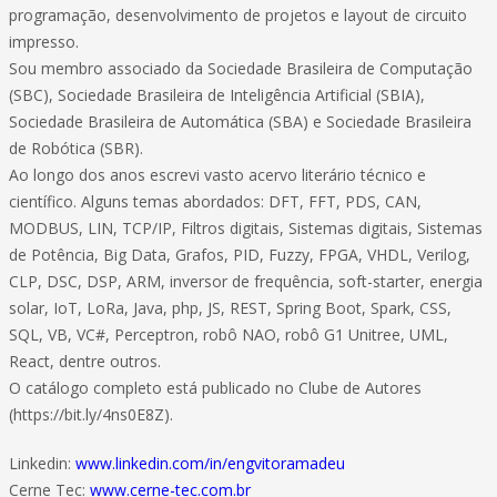
programação, desenvolvimento de projetos e layout de circuito
impresso.
Sou membro associado da Sociedade Brasileira de Computação
(SBC), Sociedade Brasileira de Inteligência Artificial (SBIA),
Sociedade Brasileira de Automática (SBA) e Sociedade Brasileira
de Robótica (SBR).
Ao longo dos anos escrevi vasto acervo literário técnico e
científico. Alguns temas abordados: DFT, FFT, PDS, CAN,
MODBUS, LIN, TCP/IP, Filtros digitais, Sistemas digitais, Sistemas
de Potência, Big Data, Grafos, PID, Fuzzy, FPGA, VHDL, Verilog,
CLP, DSC, DSP, ARM, inversor de frequência, soft-starter, energia
solar, IoT, LoRa, Java, php, JS, REST, Spring Boot, Spark, CSS,
SQL, VB, VC#, Perceptron, robô NAO, robô G1 Unitree, UML,
React, dentre outros.
O catálogo completo está publicado no Clube de Autores
(https://bit.ly/4ns0E8Z).
Linkedin:
www.linkedin.com/in/engvitoramadeu
Cerne Tec:
www.cerne-tec.com.br