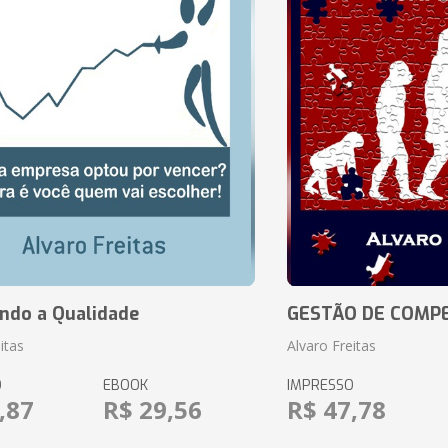
ando a Qualidade
GESTÃO DE COMP
itas
Alvaro Freitas
O
EBOOK
IMPRESSO
,87
R$ 29,56
R$ 47,78