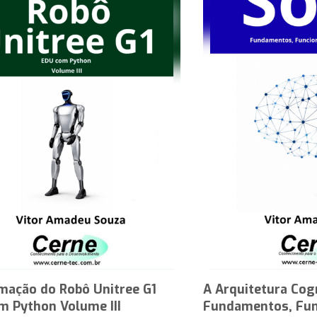
mação do Robô Unitree G1
A Arquitetura Cog
m Python Volume III
Fundamentos, Fun