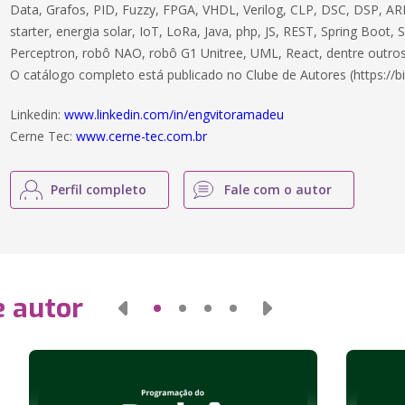
Data, Grafos, PID, Fuzzy, FPGA, VHDL, Verilog, CLP, DSC, DSP, ARM
starter, energia solar, IoT, LoRa, Java, php, JS, REST, Spring Boot,
Perceptron, robô NAO, robô G1 Unitree, UML, React, dentre outros
O catálogo completo está publicado no Clube de Autores (https://bi
Linkedin:
www.linkedin.com/in/engvitoramadeu
Cerne Tec:
www.cerne-tec.com.br
Perfil completo
Fale com o autor
e autor