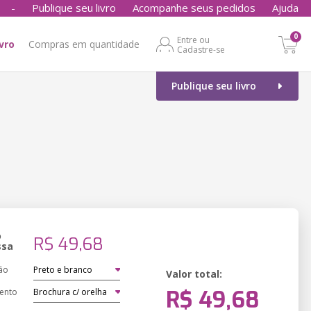
-
Publique seu livro
Acompanhe seus pedidos
Ajuda
0
Entre ou
ivro
Compras em quantidade
Cadastre-se
Publique seu livro
o
R$ 49,68
ssa
ão
Valor total:
R$ 49,68
ento