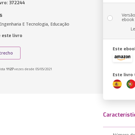
ivro: 372244
s
Versã
ebook
 Engenharia E Tecnologia, Educação
Le
 este livro
Este eboo
trecho
ista
1127
vezes desde 05/05/2021
Este livr
Característi
Número de