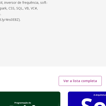
, inversor de frequência, soft-
 Spark, CSS, SQL, VB, VC#,
.
t.ly/4ns0E8Z).
Ver a lista completa