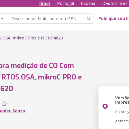
Brasil
Portugal
España
Deutschland
Publique seu l
 OSA, mikroC PRO e PIC18F4620
ara medição de CO Com
 RTOS OSA, mikroC PRO e
4620
Versã
impre
madeu Souza
Coloraç
Acabam