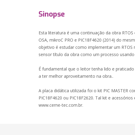
Sinopse
Esta literatura é uma continuação da obra RT
OSA, mikroC PRO e PIC18F4620 (2014) do mesmo
objetivo é estudar como implementar um RTOS n
sensor título da obra como um processo usando 
É fundamental que o leitor tenha lido e praticad
a ter melhor aproveitamento na obra..
A placa didática utilizada foi o kit PIC MASTER 
PIC18F4620 ou PIC18F2620. Tal kit e acessórios 
www.cerne-tec.com.br.