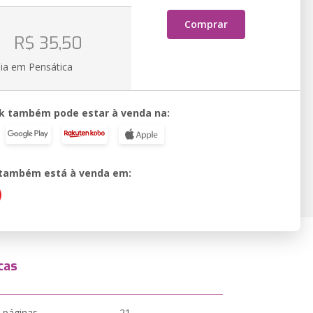
Comprar
o
R$ 35,50
ia em Pensática
k também pode estar à venda na:
o também está à venda em:
cas
 páginas
21