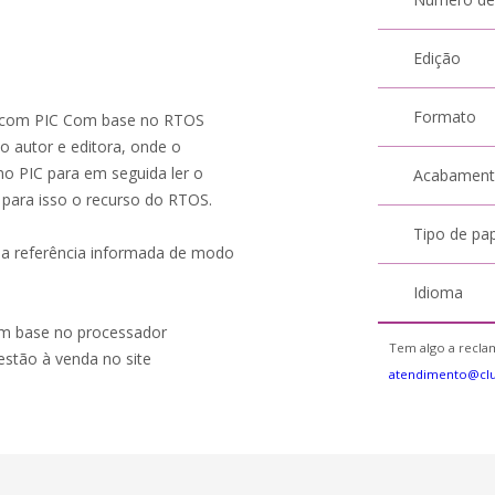
Edição
Formato
OS com PIC Com base no RTOS
 autor e editora, onde o
o PIC para em seguida ler o
Acabamen
para isso o recurso do RTOS.
Tipo de pa
o a referência informada de modo
Idioma
com base no processador
Tem algo a reclam
estão à venda no site
atendimento@cl