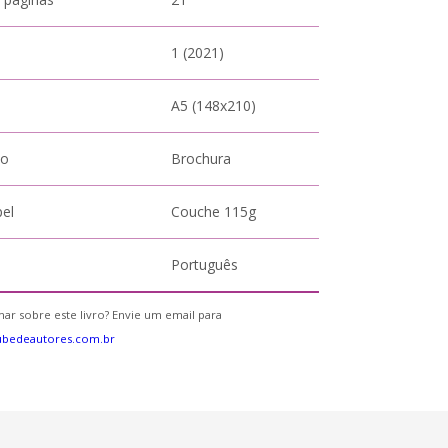
1 (2021)
A5 (148x210)
to
Brochura
pel
Couche 115g
Português
ar sobre este livro? Envie um email para
ubedeautores.com.br