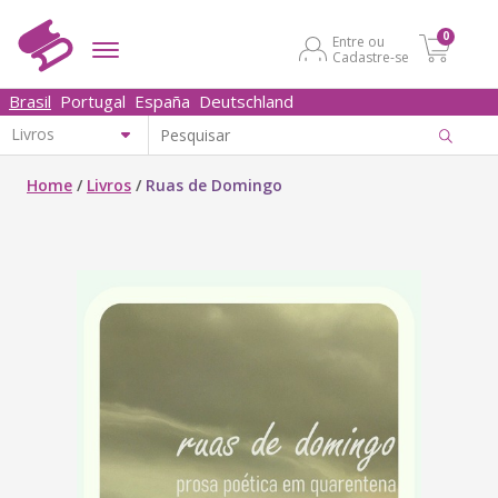
0
Entre ou
Cadastre-se
Brasil
Portugal
España
Deutschland
Home
/
Livros
/
Ruas de Domingo