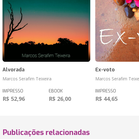
Alvorada
Ex-voto
Marcos Serafim Teixeira
Marcos Serafim Teixe
IMPRESSO
EBOOK
IMPRESSO
R$ 52,96
R$ 26,00
R$ 44,65
Publicações relacionadas