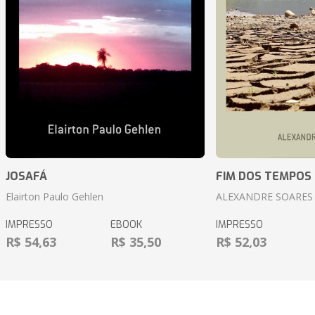
JOSAFÁ
FIM DOS TEMPOS
Elairton Paulo Gehlen
ALEXANDRE SOARES
IMPRESSO
EBOOK
IMPRESSO
R$ 54,63
R$ 35,50
R$ 52,03