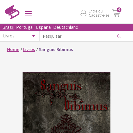
0
Entre ou
Cadastre-se
Brasil
Portugal
España
Deutschland
Home
/
Livros
/
Sanguis Bibimus