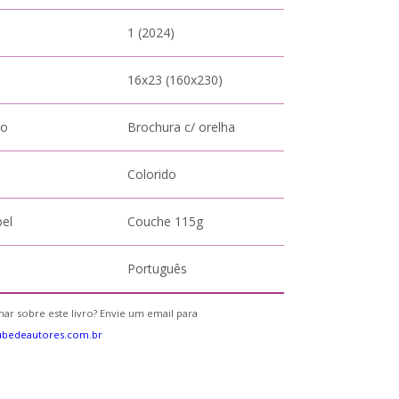
1 (2024)
16x23 (160x230)
to
Brochura c/ orelha
Colorido
pel
Couche 115g
Português
ar sobre este livro? Envie um email para
ubedeautores.com.br