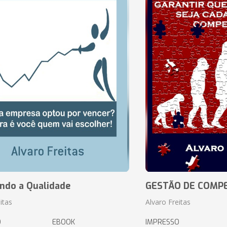
ando a Qualidade
GESTÃO DE COMP
itas
Alvaro Freitas
O
EBOOK
IMPRESSO