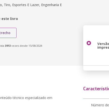
, Tiro, Esportes E Lazer, Engenharia E
 este livro
trecho
Versã
ista
3913
vezes desde 15/08/2024
impre
Característi
onteúdo técnico especializado em
Número de