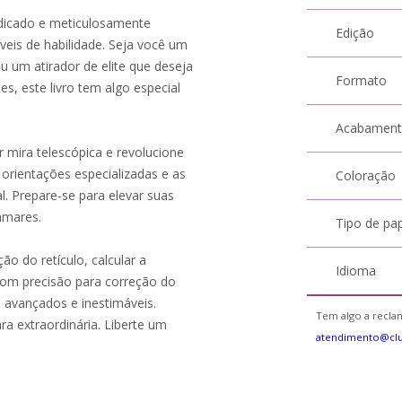
edicado e meticulosamente
Edição
veis de habilidade. Seja você um
u um atirador de elite que deseja
Formato
es, este livro tem algo especial
Acabamen
 mira telescópica e revolucione
 orientações especializadas e as
Coloração
l. Prepare-se para elevar suas
tamares.
Tipo de pa
ão do retículo, calcular a
Idioma
 com precisão para correção do
 avançados e inestimáveis.
Tem algo a reclam
a extraordinária. Liberte um
atendimento@cl