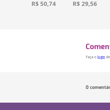
R$ 50,74
R$ 29,56
Coment
Faça o
login
dei
0 comentár