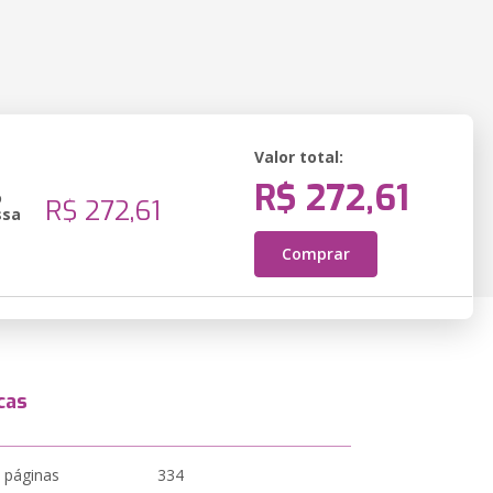
Valor total:
R$ 272,61
o
R$ 272,61
ssa
Comprar
cas
 páginas
334