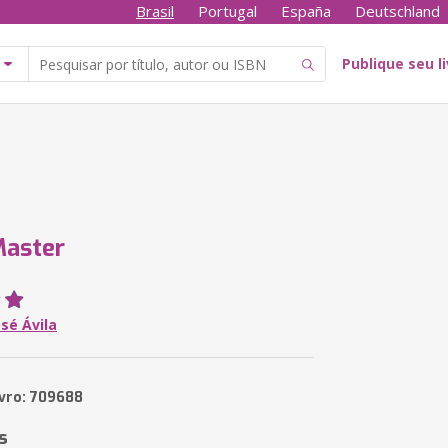
Brasil
Portugal
España
Deutschland
Publique seu l
Master
sé Ávila
ivro: 709688
s