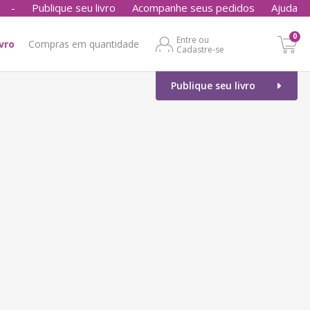
-
Publique seu livro
Acompanhe seus pedidos
Ajuda
0
Entre ou
ivro
Compras em quantidade
Cadastre-se
Publique seu livro