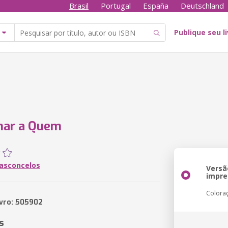
Brasil
Portugal
España
Deutschland
Publique seu l
har a Quem
asconcelos
Versã
impre
Colora
ivro: 505902
s