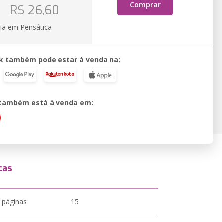
o
Comprar
R$ 26,60
ia em Pensática
k também pode estar à venda na:
o também está à venda em:
cas
 páginas
15