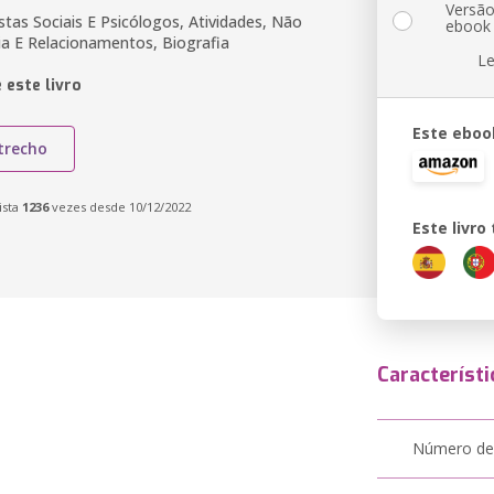
Versã
stas Sociais E Psicólogos, Atividades, Não
ebook
lia E Relacionamentos, Biografia
Le
 este livro
Este eboo
trecho
ista
1236
vezes desde 10/12/2022
Este livr
Característi
Número de