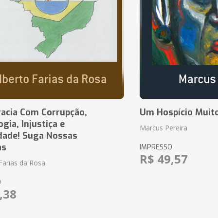
acia Com Corrupção,
Um Hospício Muito
ia, Injustiça e
Marcus Pereira
dade! Suga Nossas
as
IMPRESSO
R$ 49,57
Farias da Rosa
O
,38