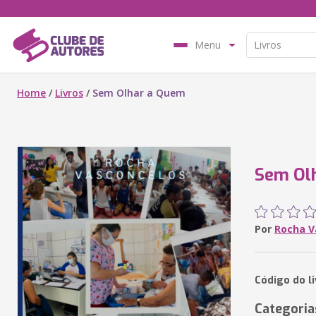
Menu
Home
/
Livros
/
Sem Olhar a Quem
Sem Ol
Por
Rocha V
Código do l
Categoria