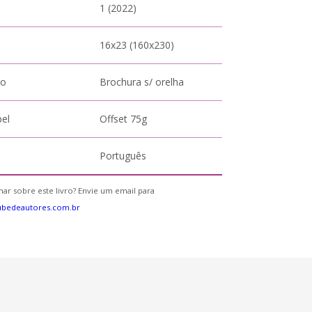
1 (2022)
16x23 (160x230)
to
Brochura s/ orelha
pel
Offset 75g
Português
ar sobre este livro? Envie um email para
ubedeautores.com.br