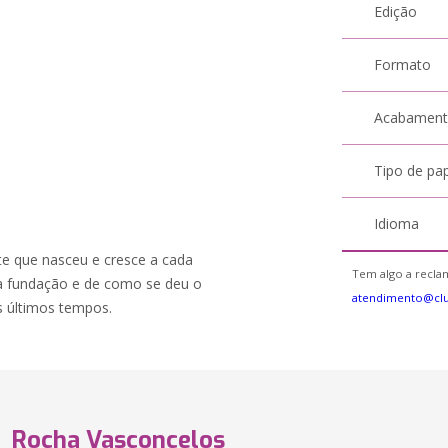
Edição
Formato
Acabamen
Tipo de pa
Idioma
nte que nasceu e cresce a cada
Tem algo a reclam
a fundação e de como se deu o
atendimento@cl
s últimos tempos.
Rocha Vasconcelos