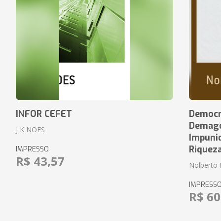
INFOR CEFET
Democr
Demagog
J K NOES
Impuni
Riquez
IMPRESSO
R$ 43,57
Nolberto 
IMPRESS
R$ 60