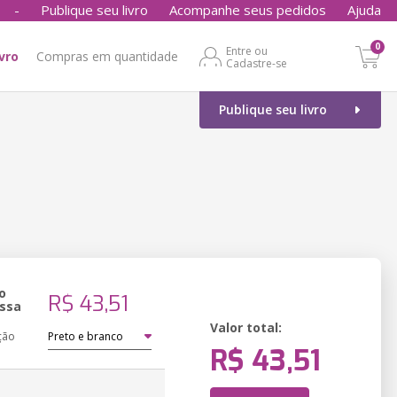
-
Publique seu livro
Acompanhe seus pedidos
Ajuda
0
Entre ou
ivro
Compras em quantidade
Cadastre-se
Publique seu livro
o
R$ 43,51
ssa
Valor total:
ção
R$ 43,51