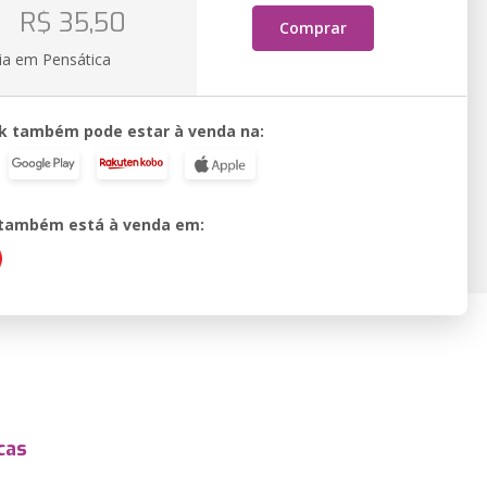
o
R$ 35,50
Comprar
ia em Pensática
k também pode estar à venda na:
o também está à venda em:
cas