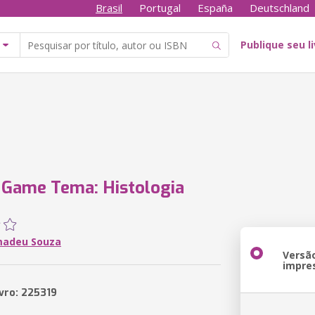
Brasil
Portugal
España
Deutschland
Publique seu l
 Game Tema: Histologia
madeu Souza
Versã
impre
ivro: 225319