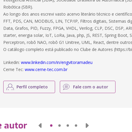
Robótica (SBR).
Ao longo dos anos escrevi vasto acervo literário técnico e científ
FFT, PDS, CAN, MODBUS, LIN, TCP/IP, Filtros digitais, Sistemas dig
Data, Grafos, PID, Fuzzy, FPGA, VHDL, Verilog, CLP, DSC, DSP, ARM
starter, energia solar, IoT, LoRa, Java, php, JS, REST, Spring Boot,
Perceptron, robô NAO, robô G1 Unitree, UML, React, dentre outros
O catálogo completo está publicado no Clube de Autores (https://bi
Linkedin:
www.linkedin.com/in/engvitoramadeu
Cerne Tec:
www.cerne-tec.com.br
Perfil completo
Fale com o autor
e autor