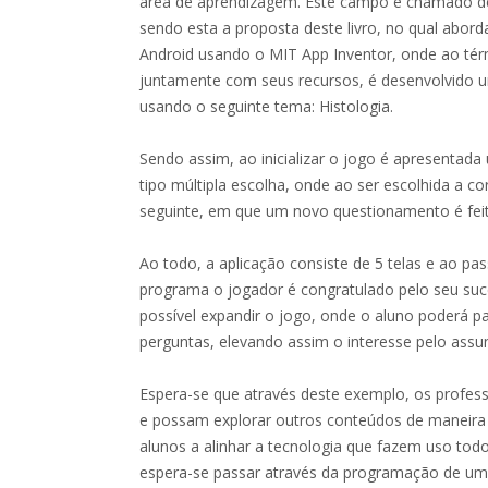
área de aprendizagem. Este campo é chamado de
sendo esta a proposta deste livro, no qual abor
Android usando o MIT App Inventor, onde ao té
juntamente com seus recursos, é desenvolvido u
usando o seguinte tema: Histologia.
Sendo assim, ao inicializar o jogo é apresentad
tipo múltipla escolha, onde ao ser escolhida a co
seguinte, em que um novo questionamento é fei
Ao todo, a aplicação consiste de 5 telas e ao pa
programa o jogador é congratulado pelo seu suc
possível expandir o jogo, onde o aluno poderá pa
perguntas, elevando assim o interesse pelo assu
Espera-se que através deste exemplo, os profes
e possam explorar outros conteúdos de maneira 
alunos a alinhar a tecnologia que fazem uso tod
espera-se passar através da programação de um