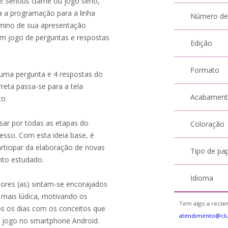
 Serious Game ou jogo sério,
da a programação para a linha
Número de
rmino de sua apresentação
m jogo de perguntas e respostas
Edição
Formato
a uma pergunta e 4 respostas do
rreta passa-se para a tela
Acabamen
to.
ssar por todas as etapas do
Coloração
esso. Com esta ideia base, é
rticipar da elaboração de novas
Tipo de pa
nto estudado.
Idioma
sores (as) sintam-se encorajados
mais lúdica, motivando os
Tem algo a reclam
os os dias com os conceitos que
atendimento@cl
 jogo no smartphone Android.