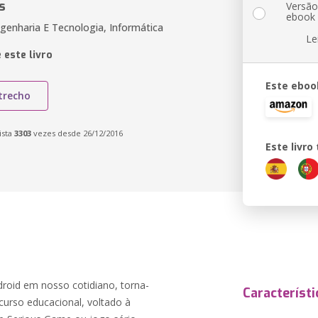
s
Versã
ebook
genharia E Tecnologia, Informática
Le
 este livro
Este eboo
trecho
ista
3303
vezes desde 26/12/2016
Este livr
oid em nosso cotidiano, torna-
Característi
curso educacional, voltado à