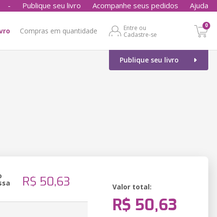
-
Publique seu livro
Acompanhe seus pedidos
Ajuda
0
Entre ou
ivro
Compras em quantidade
Cadastre-se
Publique seu livro
o
R$ 50,63
ssa
Valor total:
R$ 50,63