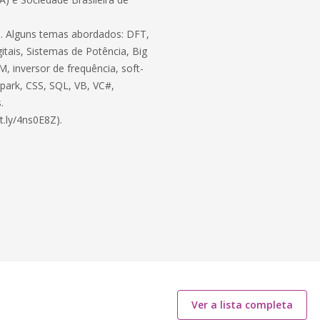
ico. Alguns temas abordados: DFT,
itais, Sistemas de Potência, Big
, inversor de frequência, soft-
 Spark, CSS, SQL, VB, VC#,
.
t.ly/4ns0E8Z).
Ver a lista completa