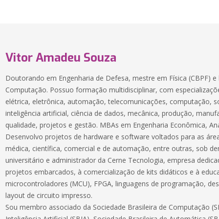
Vitor Amadeu Souza
Doutorando em Engenharia de Defesa, mestre em Física (CBPF) e 
Computação. Possuo formação multidisciplinar, com especializaçõe
elétrica, eletrônica, automação, telecomunicações, computação, 
inteligência artificial, ciência de dados, mecânica, produção, manuf
qualidade, projetos e gestão. MBAs em Engenharia Econômica, Aná
Desenvolvo projetos de hardware e software voltados para as áreas
médica, científica, comercial e de automação, entre outras, sob 
universitário e administrador da Cerne Tecnologia, empresa dedic
projetos embarcados, à comercialização de kits didáticos e à educ
microcontroladores (MCU), FPGA, linguagens de programação, des
layout de circuito impresso.
Sou membro associado da Sociedade Brasileira de Computação (SB
Inteligência Artificial (SBIA), Sociedade Brasileira de Automática (S