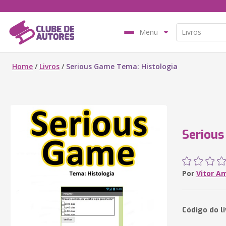
Menu
Home
/
Livros
/
Serious Game Tema: Histologia
Serious
Por
Vitor A
Código do l