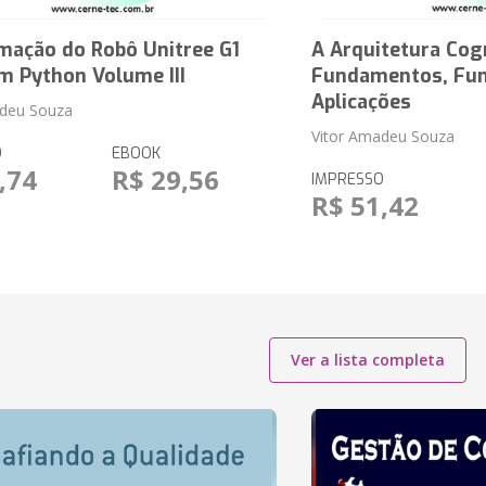
mação do Robô Unitree G1
A Arquitetura Cog
m Python Volume III
Fundamentos, Fun
Aplicações
adeu Souza
Vitor Amadeu Souza
O
EBOOK
,74
R$ 29,56
IMPRESSO
R$ 51,42
Ver a lista completa