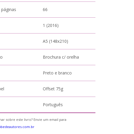
 páginas
66
1 (2016)
A5 (148x210)
to
Brochura c/ orelha
Preto e branco
pel
Offset 75g
Português
ar sobre este livro? Envie um email para
ubedeautores.com.br