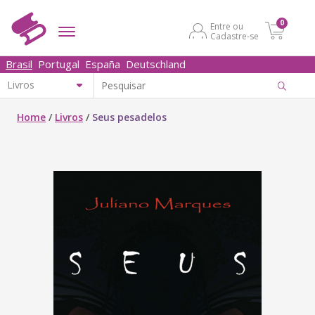
0
Entre ou
Cadastre-se
Brasil
Portugal
España
Deutschland
Home
/
Livros
/
Seus pesadelos