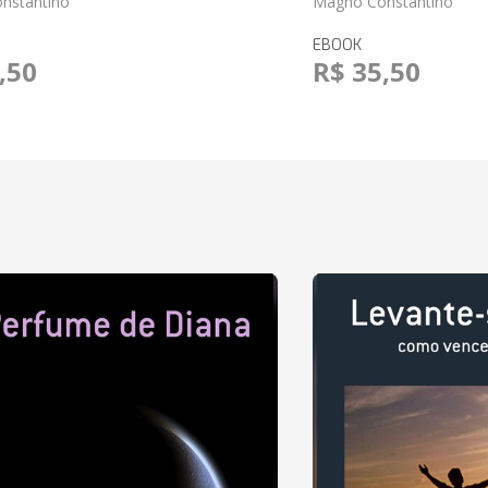
nstantino
Magno Constantino
EBOOK
,50
R$ 35,50