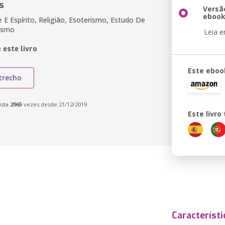
s
Versã
eboo
 E Espírito, Religião, Esoterismo, Estudo De
ismo
Leia 
 este livro
Este eboo
trecho
ista
2965
vezes desde 21/12/2019
Este livr
Característi