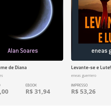
ume de Diana
Levante-se e Lute!
es
eneas guerriero
O
EBOOK
IMPRESSO
,00
R$ 31,94
R$ 53,26