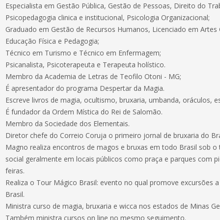
Especialista em Gestão Pública, Gestão de Pessoas, Direito do Trab
Psicopedagogia clinica e institucional, Psicologia Organizacional;
Graduado em Gestão de Recursos Humanos, Licenciado em Artes Cên
Educação Física e Pedagogia;
Técnico em Turismo e Técnico em Enfermagem;
Psicanalista, Psicoterapeuta e Terapeuta holístico.
Membro da Academia de Letras de Teofilo Otoni - MG;
É apresentador do programa Despertar da Magia.
Escreve livros de magia, ocultismo, bruxaria, umbanda, oráculos, es
É fundador da Ordem Mística do Rei de Salomão.
Membro da Sociedade dos Elementais.
Diretor chefe do Correio Coruja o primeiro jornal de bruxaria do Bra
Magno realiza encontros de magos e bruxas em todo Brasil sob o t
social geralmente em locais públicos como praça e parques com piq
feiras.
Realiza o Tour Mágico Brasil: evento no qual promove excursões a 
Brasil.
Ministra curso de magia, bruxaria e wicca nos estados de Minas Gera
Também ministra cursos on line no mesmo seguimento.