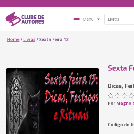
Menu
Home
/
Livros
/
Sexta Feira 13
Sexta F
Dicas, Fei
Por
Magno C
Código do l