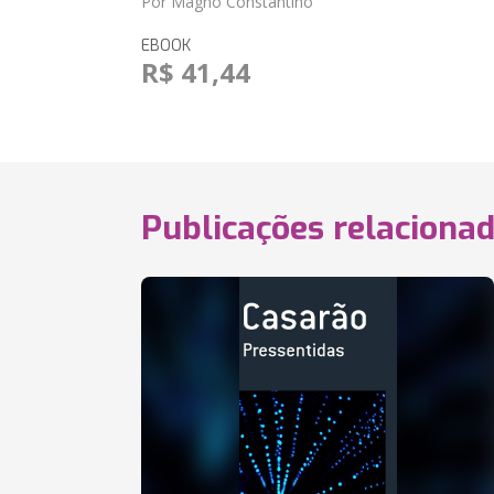
Por Magno Constantino
EBOOK
R$ 41,44
Publicações relaciona