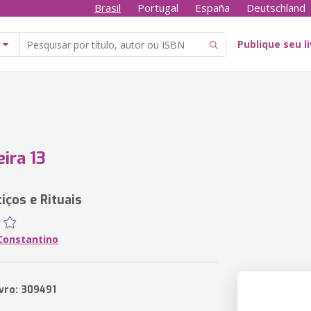
Brasil
Portugal
España
Deutschland
Publique seu l
eira 13
tiços e Rituais
onstantino
ivro: 309491