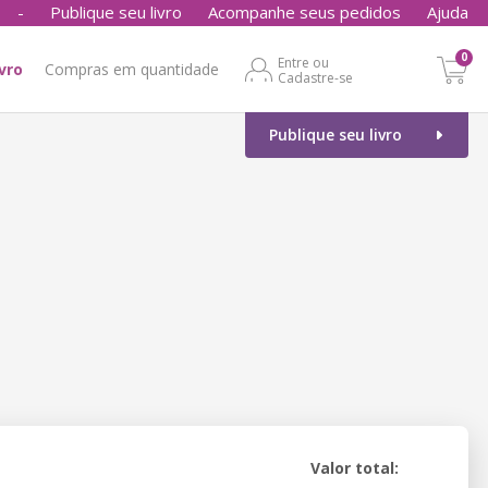
-
Publique seu livro
Acompanhe seus pedidos
Ajuda
0
Entre ou
ivro
Compras em quantidade
Cadastre-se
Publique seu livro
Valor total: