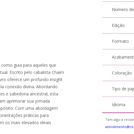
Número de
Edição
Formato
Acabamen
e como guia para aqueles que
ual. Escrito pelo cabalista Chaim
Coloração
livro oferece um profundo insight
ela conexão divina. Abordando
Tipo de pa
es e sabedoria ancestral, esta
jam aprimorar sua jornada
Idioma
 propósito. Com uma abordagem
 orientações práticas para
Tem algo a reclam
m os mais elevados ideais
atendimento@cl