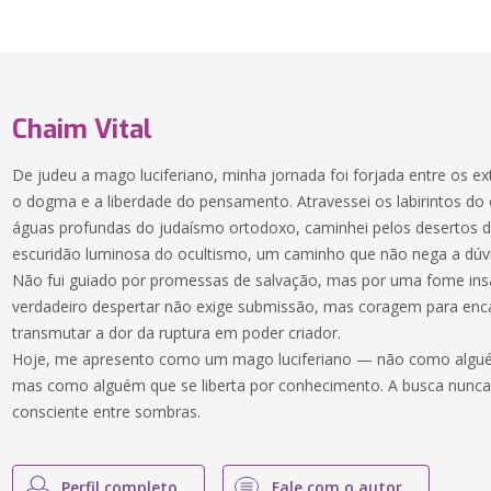
Chaim Vital
De judeu a mago luciferiano, minha jornada foi forjada entre os ex
o dogma e a liberdade do pensamento. Atravessei os labirintos do 
águas profundas do judaísmo ortodoxo, caminhei pelos desertos d
escuridão luminosa do ocultismo, um caminho que não nega a dúv
Não fui guiado por promessas de salvação, mas por uma fome insa
verdadeiro despertar não exige submissão, mas coragem para enc
transmutar a dor da ruptura em poder criador.
Hoje, me apresento como um mago luciferiano — não como alguém
mas como alguém que se liberta por conhecimento. A busca nunc
consciente entre sombras.
Perfil completo
Fale com o autor