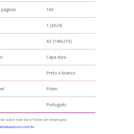
 páginas
166
1 (2024)
A5 (148x210)
to
Capa dura
Preto e branco
pel
Polen
Português
ar sobre este livro? Envie um email para
ubedeautores.com.br