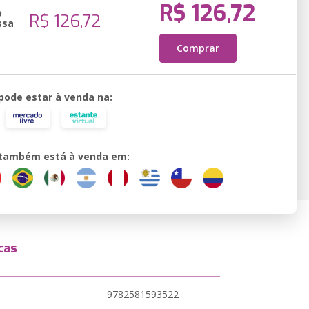
R$ 126,72
o
R$ 126,72
ssa
Comprar
 pode estar à venda na:
o também está à venda em:
cas
9782581593522