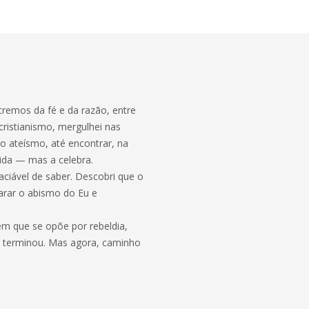
tremos da fé e da razão, entre
cristianismo, mergulhei nas
o ateísmo, até encontrar, na
ida — mas a celebra.
ciável de saber. Descobri que o
arar o abismo do Eu e
 que se opõe por rebeldia,
a terminou. Mas agora, caminho