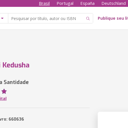
Brasil
Portugal
España
Deutschland
Publique seu l
i Kedusha
a Santidade
ital
ivro: 660636