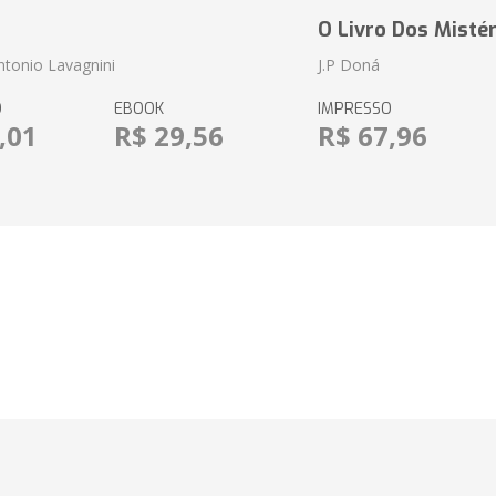
O Livro Dos Mistér
tonio Lavagnini
J.P Doná
O
EBOOK
IMPRESSO
,01
R$ 29,56
R$ 67,96