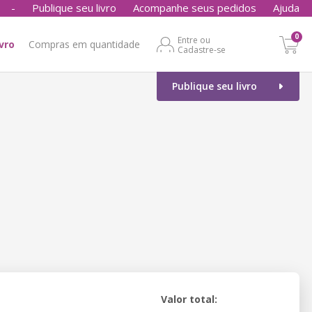
-
Publique seu livro
Acompanhe seus pedidos
Ajuda
0
Entre ou
ivro
Compras em quantidade
Cadastre-se
Publique seu livro
Valor total: