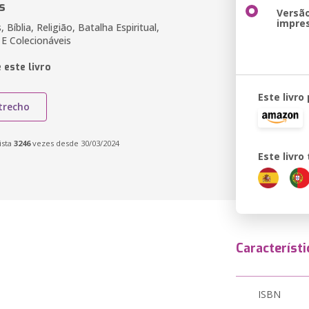
s
Versã
impre
s, Bíblia, Religião, Batalha Espiritual,
 E Colecionáveis
 este livro
Este livro
trecho
ista
3246
vezes desde 30/03/2024
Este livr
Característi
ISBN