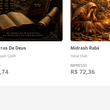
rras De Deus
Midrash Rabá
hyah Qafih
Yubal Eliab
O
IMPRESSO
,74
R$ 72,36