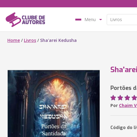
Menu
Home
/
Livros
/
Sha'arei Kedusha
Sha'are
Portões d
Por
Chaim V
Código do l