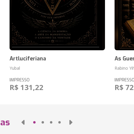
Artluciferiana
As Gue
Yubal
Rabino Yi
IMPRESSO
IMPRESS
R$ 131,22
R$ 72
das