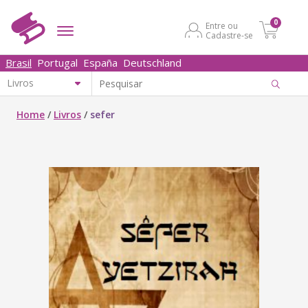
0
Entre ou
Cadastre-se
Brasil
Portugal
España
Deutschland
Home
/
Livros
/
sefer