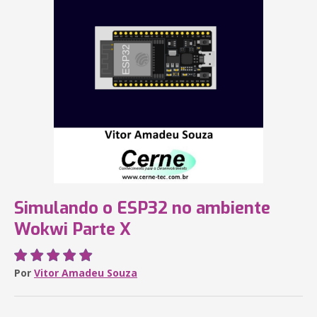
Simulando o ESP32 no ambiente
Wokwi Parte X
Por
Vitor Amadeu Souza