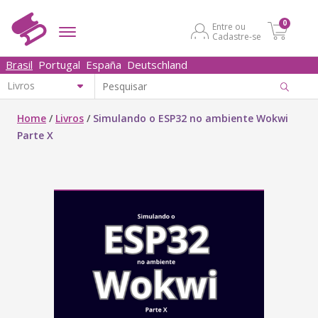
0
Entre ou
Cadastre-se
Brasil
Portugal
España
Deutschland
Home
/
Livros
/
Simulando o ESP32 no ambiente Wokwi
Parte X