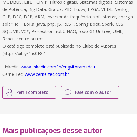
MODBUS, LIN, TCP/IP, Filtros digitais, Sistemas digitais, Sistemas
de Potência, Big Data, Grafos, PID, Fuzzy, FPGA, VHDL, Verilog,
CLP, DSC, DSP, ARM, inversor de frequência, soft-starter, energia
solar, IoT, LoRa, Java, php, JS, REST, Spring Boot, Spark, CSS,
SQL, VB, VC#, Perceptron, robô NAO, robô G1 Unitree, UML,
React, dentre outros.
O catálogo completo está publicado no Clube de Autores
(https://bit.ly/4ns0E8Z).
Linkedin:
www.linkedin.com/in/engvitoramadeu
Cerne Tec:
www.cerne-tec.com.br
Perfil completo
Fale com o autor
Mais publicações desse autor