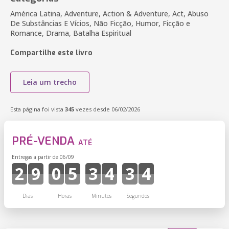
América Latina, Adventure, Action & Adventure, Act, Abuso
De Substâncias E Vícios, Não Ficção, Humor, Ficção e
Romance, Drama, Batalha Espiritual
Compartilhe este livro
Leia um trecho
Esta página foi vista
345
vezes desde 06/02/2026
PRÉ-VENDA
ATÉ
Entregas a partir de 06/09
2
9
0
5
3
4
3
4
Dias
Horas
Minutos
Segundos