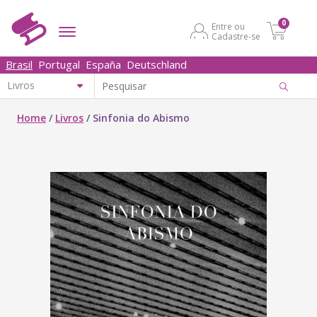
0
Entre ou
Cadastre-se
Brasil
Portugal
España
Deutschland
Home
/
Livros
/
Sinfonia do Abismo