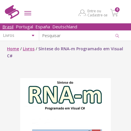
0
Entre ou
Cadastre-se
Brasil
Portugal
España
Deutschland
Home
/
Livros
/
Síntese do RNA-m Programado em Visual
C#