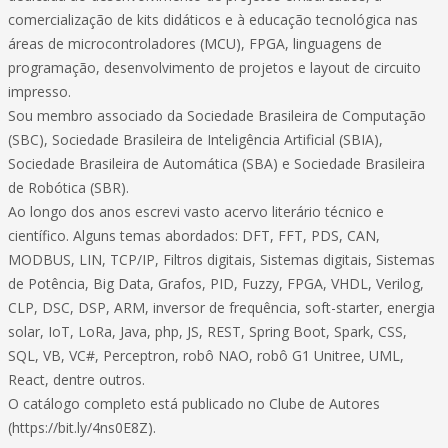
comercialização de kits didáticos e à educação tecnológica nas
áreas de microcontroladores (MCU), FPGA, linguagens de
programação, desenvolvimento de projetos e layout de circuito
impresso.
Sou membro associado da Sociedade Brasileira de Computação
(SBC), Sociedade Brasileira de Inteligência Artificial (SBIA),
Sociedade Brasileira de Automática (SBA) e Sociedade Brasileira
de Robótica (SBR).
Ao longo dos anos escrevi vasto acervo literário técnico e
científico. Alguns temas abordados: DFT, FFT, PDS, CAN,
MODBUS, LIN, TCP/IP, Filtros digitais, Sistemas digitais, Sistemas
de Potência, Big Data, Grafos, PID, Fuzzy, FPGA, VHDL, Verilog,
CLP, DSC, DSP, ARM, inversor de frequência, soft-starter, energia
solar, IoT, LoRa, Java, php, JS, REST, Spring Boot, Spark, CSS,
SQL, VB, VC#, Perceptron, robô NAO, robô G1 Unitree, UML,
React, dentre outros.
O catálogo completo está publicado no Clube de Autores
(https://bit.ly/4ns0E8Z).