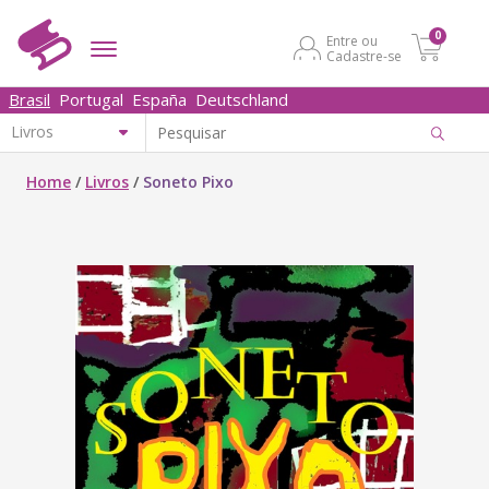
0
Entre ou
Cadastre-se
Brasil
Portugal
España
Deutschland
Home
/
Livros
/
Soneto Pixo