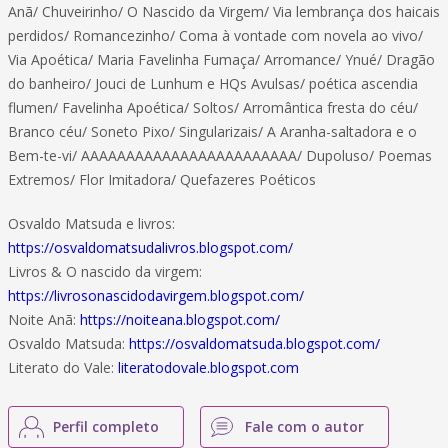
Anã/ Chuveirinho/ O Nascido da Virgem/ Via lembrança dos haicais
perdidos/ Romancezinho/ Coma à vontade com novela ao vivo/
Via Apoética/ Maria Favelinha Fumaça/ Arromance/ Ynué/ Dragão
do banheiro/ Jouci de Lunhum e HQs Avulsas/ poética ascendia
flumen/ Favelinha Apoética/ Soltos/ Arromântica fresta do céu/
Branco céu/ Soneto Pixo/ Singularizais/ A Aranha-saltadora e o
Bem-te-vi/ AAAAAAAAAAAAAAAAAAAAAAAA/ Dupoluso/ Poemas
Extremos/ Flor Imitadora/ Quefazeres Poéticos
Osvaldo Matsuda e livros:
https://osvaldomatsudalivros.blogspot.com/
Livros & O nascido da virgem:
https://livrosonascidodavirgem.blogspot.com/
Noite Anã:
https://noiteana.blogspot.com/
Osvaldo Matsuda:
https://osvaldomatsuda.blogspot.com/
Literato do Vale:
literatodovale.blogspot.com
Perfil completo
Fale com o autor