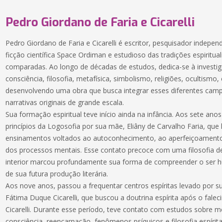
Pedro Giordano de Faria e Cicarelli
Pedro Giordano de Faria e Cicarelli é escritor, pesquisador indepen
ficção científica Space Ordiman e estudioso das tradições espiritual
comparadas. Ao longo de décadas de estudos, dedica-se à investig
consciência, filosofia, metafísica, simbolismo, religiões, ocultismo, 
desenvolvendo uma obra que busca integrar esses diferentes ca
narrativas originais de grande escala.
Sua formação espiritual teve início ainda na infância. Aos sete anos
princípios da Logosofia por sua mãe, Eliâny de Carvalho Faria, que
ensinamentos voltados ao autoconhecimento, ao aperfeiçoamento
dos processos mentais. Esse contato precoce com uma filosofia 
interior marcou profundamente sua forma de compreender o ser 
de sua futura produção literária.
Aos nove anos, passou a frequentar centros espíritas levado por 
Fátima Duque Cicarelli, que buscou a doutrina espírita após o fale
Cicarelli. Durante esse período, teve contato com estudos sobre m
consciência, reencarnação, fenômenos psíquicos e filosofia espírit