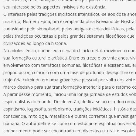
seu interesse pelos aspectos invisíveis da existência.
O interesse pelas tradições iniciáticas intensificou-se aos doze an
materno, Homero Faria, um exemplar da obra Breviário de Nostrad
curiosidade pelo simbolismo, pelas antigas escolas iniciáticas, pel
pelas tradições ocultistas e pelos grandes sistemas filosóficos que
civilizações ao longo da história.
Na adolescência, conheceu a cena do black metal, movimento que e
sua formação cultural e artística. Entre os treze e os vinte anos, v
envolvimento com temáticas sombrias, filosóficas e existenciais, 
próprio autor, coincidiu com uma fase de profundo desequilíbrio em
trajetória culminou em uma grave crise pessoal por volta dos vint
marco decisivo para sua transformação interior e para o retorno co
A partir desse momento, iniciou uma longa jornada de estudos volt
espiritualistas do mundo. Desde então, dedica-se ao estudo compa
espiritismo, logosofia, simbolismo, tradições iniciáticas, história da
consciência, mitologia, metafísica e outras correntes que investiga
humana. O autor define-se como um estudante espiritual universa
conhecimento pode ser encontrado em diversas culturas e escolas f