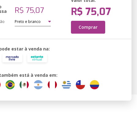
Valor total:
o
R$ 75,07
R$ 75,07
ssa
ção
Comprar
 pode estar à venda na:
o também está à venda em: