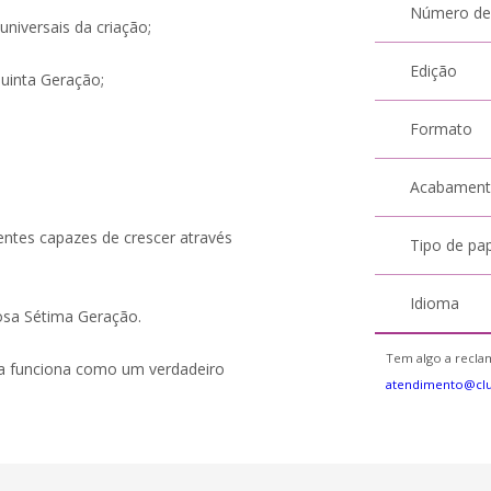
Número de
 universais da criação;
Edição
Quinta Geração;
Formato
Acabamen
ntes capazes de crescer através
Tipo de pa
Idioma
iosa Sétima Geração.
Tem algo a reclam
a funciona como um verdadeiro
atendimento@cl