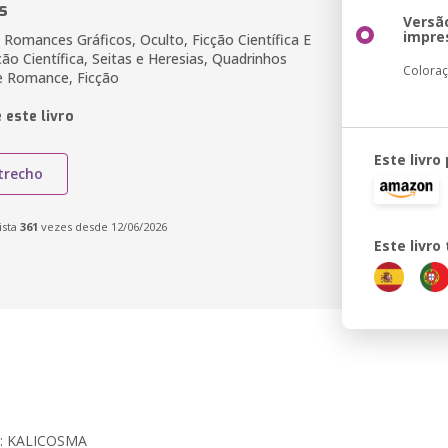
s
Versã
impre
 Romances Gráficos, Oculto, Ficção Científica E
ção Científica, Seitas e Heresias, Quadrinhos
Colora
 e Romance, Ficção
 este livro
Este livro
trecho
ista
361
vezes desde 12/06/2026
Este livr
2: KALICOSMA