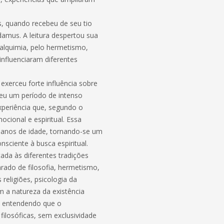
os, quando recebeu de seu tio
amus. A leitura despertou sua
a alquimia, pelo hermetismo,
 influenciaram diferentes
xerceu forte influência sobre
iveu um período de intenso
experiência que, segundo o
ocional e espiritual. Essa
e anos de idade, tornando-se um
nsciente à busca espiritual.
ada às diferentes tradições
rado de filosofia, hermetismo,
s religiões, psicologia da
m a natureza da existência
l, entendendo que o
ilosóficas, sem exclusividade