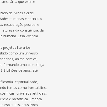
tismo, área que exerce
Estado de Minas Gerais,
idades humanas e sociais. A
ia, recuperação pessoal e
natureza da consciência, da
ia humana. Essa vivência
projetos literários
ncebido como um universo
adrinhos, anime comics,
esa, formando uma cronologia
,8 bilhões de anos, até
ilosofia, espiritualidade,
ando temas como livre-arbítrio,
cósmicas, universos artificiais,
iência e metafísica. Embora
 espirituais, seus livros