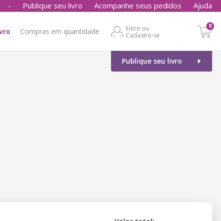
-
Publique seu livro
Acompanhe seus pedidos
Ajuda
0
Entre ou
ivro
Compras em quantidade
Cadastre-se
Publique seu livro