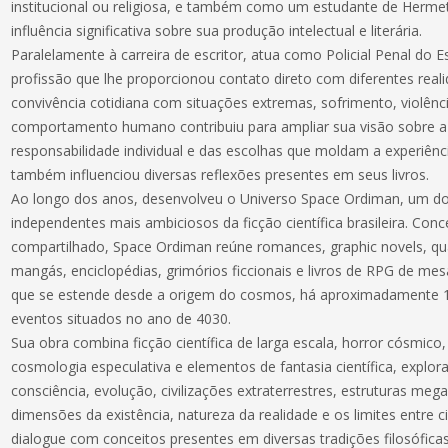
institucional ou religiosa, e também como um estudante de Herme
influência significativa sobre sua produção intelectual e literária.
Paralelamente à carreira de escritor, atua como Policial Penal do 
profissão que lhe proporcionou contato direto com diferentes real
convivência cotidiana com situações extremas, sofrimento, violênc
comportamento humano contribuiu para ampliar sua visão sobre a 
responsabilidade individual e das escolhas que moldam a experiênc
também influenciou diversas reflexões presentes em seus livros.
Ao longo dos anos, desenvolveu o Universo Space Ordiman, um dos 
independentes mais ambiciosos da ficção científica brasileira. Co
compartilhado, Space Ordiman reúne romances, graphic novels, qu
mangás, enciclopédias, grimórios ficcionais e livros de RPG de m
que se estende desde a origem do cosmos, há aproximadamente 13
eventos situados no ano de 4030.
Sua obra combina ficção científica de larga escala, horror cósmico, f
cosmologia especulativa e elementos de fantasia científica, explor
consciência, evolução, civilizações extraterrestres, estruturas mega
dimensões da existência, natureza da realidade e os limites entre c
dialogue com conceitos presentes em diversas tradições filosóficas e