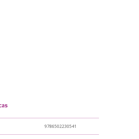
cas
9786502230541