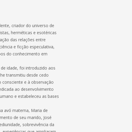
dente, criador do universo de
istas, herméticas e esotéricas
ação das relações entre
ciência e ficção especulativa,
mpos do conhecimento em
 de idade, foi introduzido aos
 lhe transmitiu desde cedo
 consciente e à observação
dedicada ao desenvolvimento
humano e estabeleceu as bases
sua avó materna, Maria de
cimento de seu marido, José
ediunidade, sobrevivência da
a, experiências que ampliaram