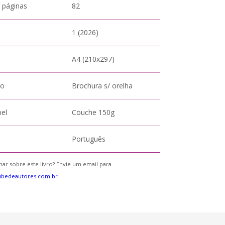
 páginas
82
1 (2026)
A4 (210x297)
to
Brochura s/ orelha
pel
Couche 150g
Português
ar sobre este livro? Envie um email para
ubedeautores.com.br