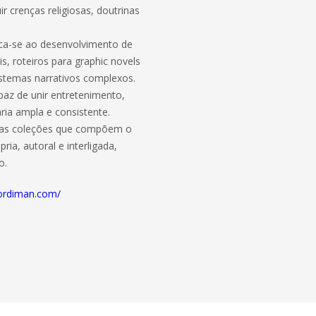
r crenças religiosas, doutrinas
dica-se ao desenvolvimento de
is, roteiros para graphic novels
stemas narrativos complexos.
paz de unir entretenimento,
ária ampla e consistente.
rsas coleções que compõem o
ia, autoral e interligada,
o.
eordiman.com/