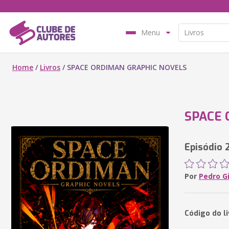
Menu
Home
/
Livros
/
SPACE ORDIMAN GRAPHIC NOVELS
SPACE 
Episódio 
Por
Pedro Gi
Código do l