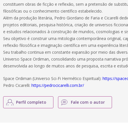
constituem obras de ficção e reflexão, sem a pretensão de substitui
filosóficas ou o conhecimento científico estabelecido.
Além da produção literária, Pedro Giordano de Faria e Cicarelli de
projetos editoriais, pesquisa histórica, criação de universos ficciona
e estudos relacionados à construção de mundos, cosmologias e si
Seu objetivo é construir uma mitologia contemporânea original, ca
reflexão filosófica e imaginação científica em uma experiência liter
Seu trabalho continua em constante expansão por meio das dive
Universo Space Ordiman, consolidando uma proposta narrativa própr
desenvolvida ao longo de muitos anos de pesquisa, escrita e estud
Space Ordiman (Universo Sci-Fi Hermético Espiritual):
https://spac
Pedro Cicarelli:
https://pedrocicarelli.com.br/
Perfil completo
Fale com o autor