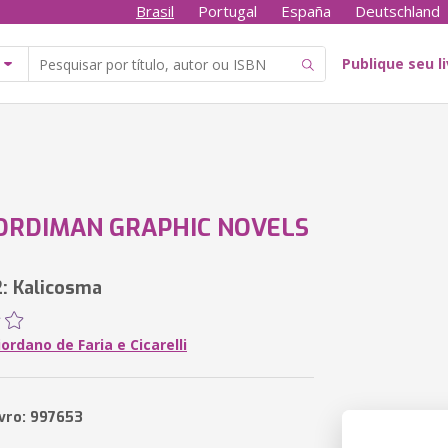
Brasil
Portugal
España
Deutschland
Publique seu l
ORDIMAN GRAPHIC NOVELS
2: Kalicosma
ordano de Faria e Cicarelli
ivro: 997653